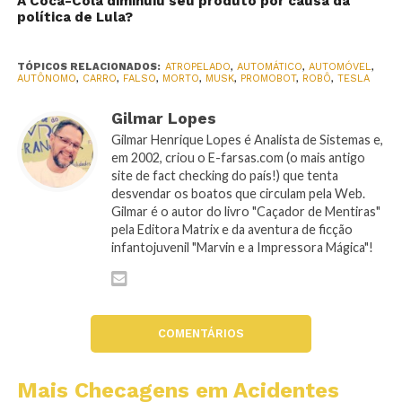
A Coca-Cola diminuiu seu produto por causa da
política de Lula?
TÓPICOS RELACIONADOS:
ATROPELADO
,
AUTOMÁTICO
,
AUTOMÓVEL
,
AUTÔNOMO
,
CARRO
,
FALSO
,
MORTO
,
MUSK
,
PROMOBOT
,
ROBÔ
,
TESLA
Gilmar Lopes
Gilmar Henrique Lopes é Analista de Sistemas e,
em 2002, criou o E-farsas.com (o mais antigo
site de fact checking do país!) que tenta
desvendar os boatos que circulam pela Web.
Gilmar é o autor do livro "Caçador de Mentiras"
pela Editora Matrix e da aventura de ficção
infantojuvenil "Marvin e a Impressora Mágica"!
COMENTÁRIOS
Mais Checagens em Acidentes