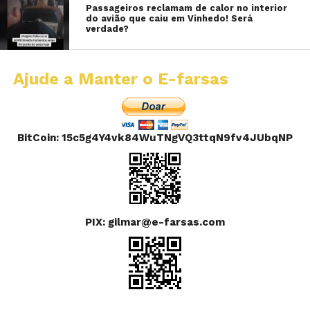
Passageiros reclamam de calor no interior
do avião que caiu em Vinhedo! Será
verdade?
Ajude a Manter o E-farsas
BitCoin: 15c5g4Y4vk84WuTNgVQ3ttqN9fv4JUbqNP
PIX: gilmar@e-farsas.com