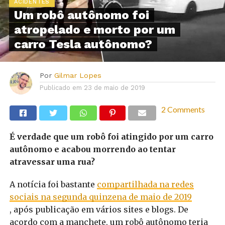
ACIDENTES
Um robô autônomo foi
atropelado e morto por um
carro Tesla autônomo?
Por
Gilmar Lopes
Publicado em
23 de maio de 2019
2 Comments
É verdade que um robô foi atingido por um carro
autônomo e acabou morrendo ao tentar
atravessar uma rua?
A notícia foi bastante
compartilhada na redes
sociais na segunda quinzena de maio de 2019
, após publicação em vários sites e blogs. De
acordo com a manchete, um robô autônomo teria