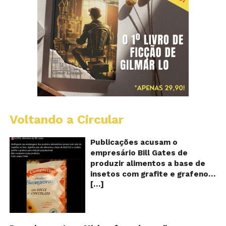
Voltando a Circular
Al
c
o
Publicações acusam o
se
empresário Bill Gates de
d
produzir alimentos a base de
sa
insetos com grafite e grafeno
c
[…]
com o objetivo de reduzir a
in
gr
população! Será verdade?
e
Vídeos e textos com
gr
acusações começaram a se