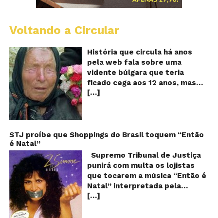
Voltando a Circular
B
Va
A
História que circula há anos
vi
pela web fala sobre uma
ce
vidente búlgara que teria
q
ficado cega aos 12 anos, mas
pr
[…]
teria previsto o fim a
o
fu
humanidade! Será verdade?
Se
Baba Vanga, a mulher que
previu o fim do mundo e do
nosso futuro, morreu em 1996
STJ proíbe que Shoppings do Brasil toquem “Então
é Natal”
aos 90 anos de idade, e teria
sido uma das grandes videntes
Supremo Tribunal de Justiça
do século XX. De acordo com
punirá com multa os lojistas
inúmeros textos que circulam a
que tocarem a música “Então é
seu respeito, Baba Vanga teria
Natal” interpretada pela
previsto a morte de Stalin além
[…]
cantora Simone! Será? De
de fazer incontáveis previsões
acordo com notícia publicada
terríveis para toda a
em diversos sites e blogs (e