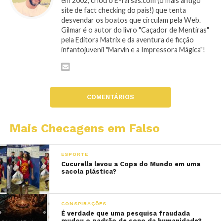
em 2002, criou o E-farsas.com (o mais antigo
site de fact checking do país!) que tenta
desvendar os boatos que circulam pela Web.
Gilmar é o autor do livro "Caçador de Mentiras"
pela Editora Matrix e da aventura de ficção
infantojuvenil "Marvin e a Impressora Mágica"!
COMENTÁRIOS
Mais Checagens em Falso
ESPORTE
Cucurella levou a Copa do Mundo em uma
sacola plástica?
CONSPIRAÇÕES
É verdade que uma pesquisa fraudada
mudou o padrão de sono da humanidade?