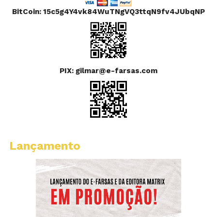
BitCoin: 15c5g4Y4vk84WuTNgVQ3ttqN9fv4JUbqNP
PIX: gilmar@e-farsas.com
Lançamento