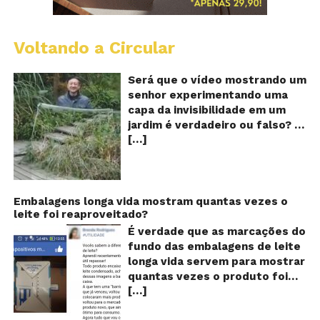
Voltando a Circular
A
Ch
m
Será que o vídeo mostrando um
e
senhor experimentando uma
ví
capa da invisibilidade em um
a
jardim é verdadeiro ou falso? O
no
[…]
vídeo surgiu nas redes sociais e
ca
qu
em diversos sites e blogs na
d
segunda semana de dezembro
in
de 2017 e rapidamente ganhou
centenas de milhares de
Embalagens longa vida mostram quantas vezes o
leite foi reaproveitado?
curtidas e de
compartilhamentos. Nele
É verdade que as marcações do
podemos ver um senhor
fundo das embalagens de leite
exibindo o que parece ser uma
longa vida servem para mostrar
das maiores invenções dos
quantas vezes o produto foi
últimos tempos: Um tipo de
[…]
reaproveitado? O alerta surgiu
capa que torna o usuário
no dia 22 de novembro de 2018,