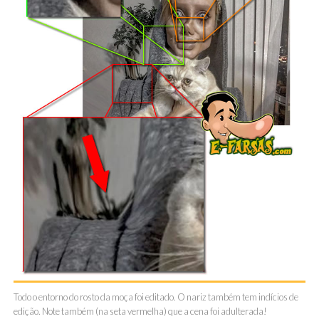
Todo o entorno do rosto da moça foi editado. O nariz também tem indícios de
edição. Note também (na seta vermelha) que a cena foi adulterada!