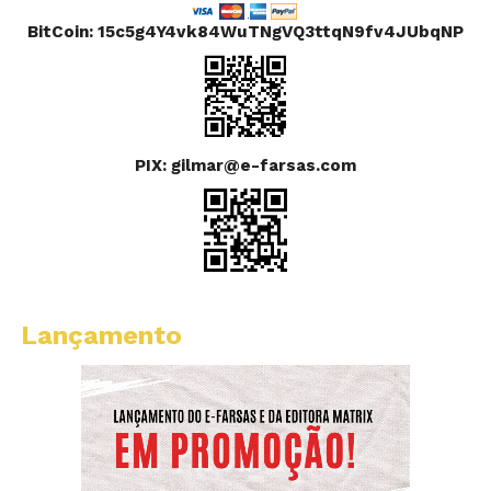
BitCoin: 15c5g4Y4vk84WuTNgVQ3ttqN9fv4JUbqNP
PIX: gilmar@e-farsas.com
Lançamento