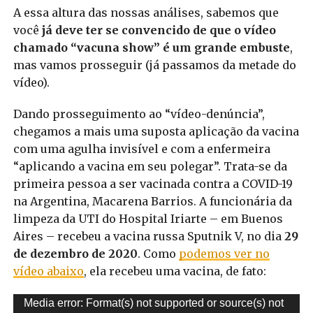
A essa altura das nossas análises, sabemos que
você
já deve ter se convencido de que o vídeo
chamado “vacuna show” é um grande embuste
,
mas vamos prosseguir (já passamos da metade do
vídeo).
Dando prosseguimento ao “vídeo-denúncia”,
chegamos a mais uma suposta aplicação da vacina
com uma agulha invisível e com a enfermeira
“aplicando a vacina em seu polegar”. Trata-se da
primeira pessoa a ser vacinada contra a COVID-19
na Argentina, Macarena Barrios. A funcionária da
limpeza da UTI do Hospital Iriarte – em Buenos
Aires – recebeu a vacina russa Sputnik V, no dia
29
de dezembro de 2020
. Como
podemos ver no
vídeo abaixo
, ela recebeu uma vacina, de fato:
Tocador
Media error: Format(s) not supported or source(s) not