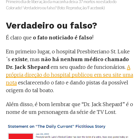
Primeiro dia de liberação da maconha deixa 37 mortos no estado do
Colorado! Verdadeiro ou falso? (foto: Reprodução/Facebook)
Verdadeiro ou falso?
É claro que
o fato noticiado é falso
!
Em primeiro lugar, o hospital Presbiteriano St. Luke
´s
existe
, mas
não há nenhum médico chamado
Dr. Jack Shepard
em seu quadro de funcionários.
A
própria direção do hospital publicou em seu site uma
nota
esclarecendo o fato e dando pistas da possível
origem do tal boato.
Além disso, é bom lembrar que “Dr. Jack Shepard” é o
nome de um personagem da série de TV Lost.