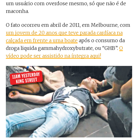
um usuário com overdose mesmo, só que não é de
maconha.
O fato ocorreu em abril de 2011, em Melbourne, com
um jovem de 20 anos que teve parada cardíaca na
calçada em frente a uma boate
após o consumo da
droga liquida gammahydroxybutrate, ou “GHB”.
O
vídeo pode ser assistido na íntegra aqui!