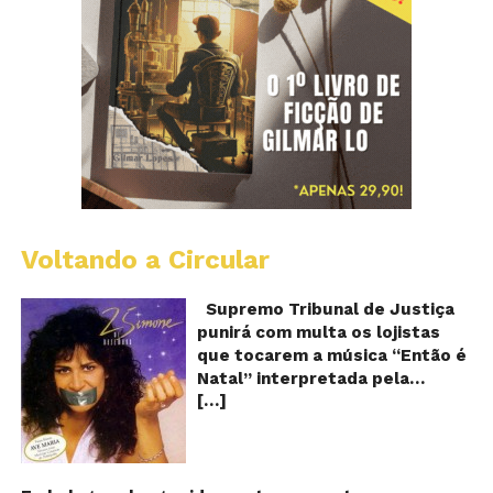
Voltando a Circular
S
pr
q
Supremo Tribunal de Justiça
Sh
punirá com multa os lojistas
d
que tocarem a música “Então é
Br
Natal” interpretada pela
t
[…]
cantora Simone! Será? De
“E
é
acordo com notícia publicada
Na
em diversos sites e blogs (e
amplamente divulgada nas