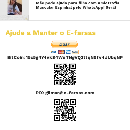
Mãe pede ajuda para filha com Amiotrofia
Muscular Espinhal pelo WhatsApp! Será?
Ajude a Manter o E-farsas
BitCoin: 15c5g4Y4vk84WuTNgVQ3ttqN9fv4JUbqNP
PIX: gilmar@e-farsas.com