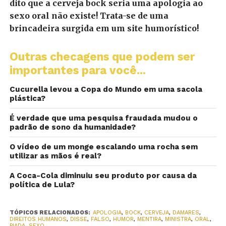
dito que a cerveja bock seria uma apologia ao
sexo oral não existe! Trata-se de uma
brincadeira surgida em um site humorístico!
Outras checagens que podem ser
importantes para você...
Cucurella levou a Copa do Mundo em uma sacola
plástica?
É verdade que uma pesquisa fraudada mudou o
padrão de sono da humanidade?
O vídeo de um monge escalando uma rocha sem
utilizar as mãos é real?
A Coca-Cola diminuiu seu produto por causa da
política de Lula?
TÓPICOS RELACIONADOS:
APOLOGIA
,
BOCK
,
CERVEJA
,
DAMARES
,
DIREITOS HUMANOS
,
DISSE
,
FALSO
,
HUMOR
,
MENTIRA
,
MINISTRA
,
ORAL
,
PIADA
,
SEXO