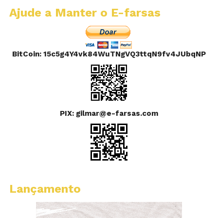
Ajude a Manter o E-farsas
BitCoin: 15c5g4Y4vk84WuTNgVQ3ttqN9fv4JUbqNP
PIX: gilmar@e-farsas.com
Lançamento