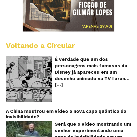
Voltando a Circular
D
m
o
É verdade que um dos
M
personagens mais famosos da
fu
Disney já apareceu em um
qu
desenho animado na TV furando
c
[…]
queijos com o seu pênis? O
o
pê
vídeo é compartilhado na forma
de um GIF animado e mostra
imagens de um episódio antigo
do desenho do personagem
A China mostrou em vídeo a nova capa quântica da
invisibilidade?
Mickey Mouse, dos
Estúdios Disney, usando uma
Será que o vídeo mostrando um
ferramenta um tanto quanto
senhor experimentando uma
inusitada para furar os queijos