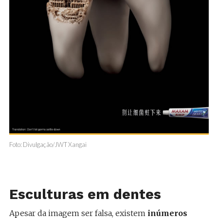
Foto: Divulgação/JWT Xangai
Esculturas em dentes
Apesar da imagem ser falsa, existem
inúmeros