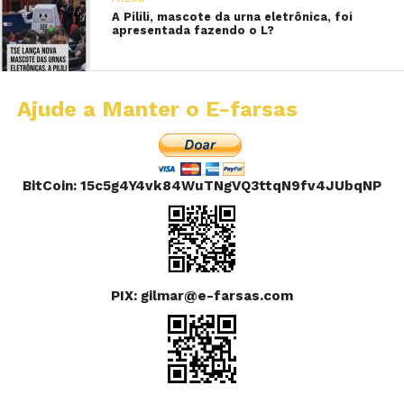
A Pilili, mascote da urna eletrônica, foi
apresentada fazendo o L?
Ajude a Manter o E-farsas
BitCoin: 15c5g4Y4vk84WuTNgVQ3ttqN9fv4JUbqNP
PIX: gilmar@e-farsas.com