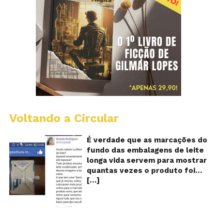
Voltando a Circular
E
lo
vi
É verdade que as marcações do
m
fundo das embalagens de leite
qu
longa vida servem para mostrar
v
quantas vezes o produto foi
o
[…]
reaproveitado? O alerta surgiu
le
fo
no dia 22 de novembro de 2018,
re
em uma conta no Facebook e
rapidamente se espalhou