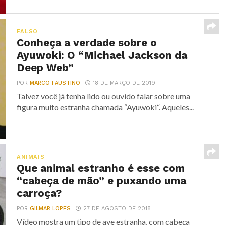
FALSO
Conheça a verdade sobre o
Ayuwoki: O “Michael Jackson da
Deep Web”
POR
MARCO FAUSTINO
18 DE MARÇO DE 2019
Talvez você já tenha lido ou ouvido falar sobre uma
figura muito estranha chamada “Ayuwoki“. Aqueles...
ANIMAIS
Que animal estranho é esse com
“cabeça de mão” e puxando uma
carroça?
POR
GILMAR LOPES
27 DE AGOSTO DE 2018
Vídeo mostra um tipo de ave estranha, com cabeça