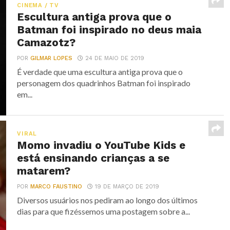
CINEMA / TV
Escultura antiga prova que o
Batman foi inspirado no deus maia
Camazotz?
POR
GILMAR LOPES
24 DE MAIO DE 2019
É verdade que uma escultura antiga prova que o
personagem dos quadrinhos Batman foi inspirado
em...
VIRAL
Momo invadiu o YouTube Kids e
está ensinando crianças a se
matarem?
POR
MARCO FAUSTINO
19 DE MARÇO DE 2019
Diversos usuários nos pediram ao longo dos últimos
dias para que fizéssemos uma postagem sobre a...