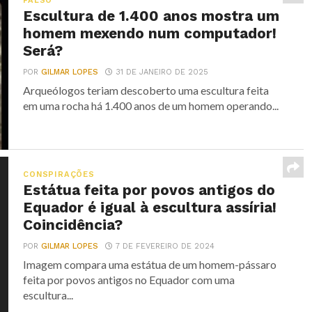
FALSO
Escultura de 1.400 anos mostra um
homem mexendo num computador!
Será?
POR
GILMAR LOPES
31 DE JANEIRO DE 2025
Arqueólogos teriam descoberto uma escultura feita
em uma rocha há 1.400 anos de um homem operando...
CONSPIRAÇÕES
Estátua feita por povos antigos do
Equador é igual à escultura assíria!
Coincidência?
POR
GILMAR LOPES
7 DE FEVEREIRO DE 2024
Imagem compara uma estátua de um homem-pássaro
feita por povos antigos no Equador com uma
escultura...