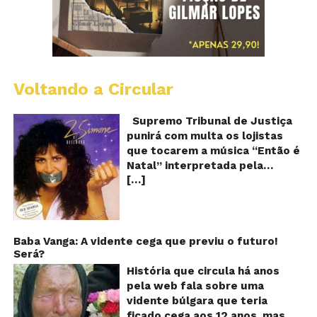
Voltando a Circular
S
pr
q
Supremo Tribunal de Justiça
Sh
punirá com multa os lojistas
d
que tocarem a música “Então é
Br
Natal” interpretada pela
t
[…]
cantora Simone! Será? De
“E
é
acordo com notícia publicada
Na
em diversos sites e blogs (e
amplamente divulgada nas
redes sociais), uma das
Baba Vanga: A vidente cega que previu o futuro!
Será?
canções mais populares do
Natal brasileiro estaria proibida
História que circula há anos
de ser executada nos
pela web fala sobre uma
Shoppings do país. Mas será
vidente búlgara que teria
que essa notícia é real ou mais
ficado cega aos 12 anos, mas