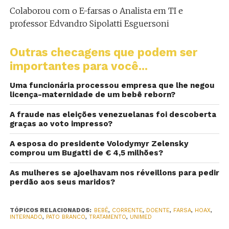
Colaborou com o E-farsas o Analista em TI e
professor Edvandro Sipolatti Esguersoni
Outras checagens que podem ser
importantes para você...
Uma funcionária processou empresa que lhe negou
licença-maternidade de um bebê reborn?
A fraude nas eleições venezuelanas foi descoberta
graças ao voto impresso?
A esposa do presidente Volodymyr Zelensky
comprou um Bugatti de € 4,5 milhões?
As mulheres se ajoelhavam nos réveillons para pedir
perdão aos seus maridos?
TÓPICOS RELACIONADOS:
BEBÊ
,
CORRENTE
,
DOENTE
,
FARSA
,
HOAX
,
INTERNADO
,
PATO BRANCO
,
TRATAMENTO
,
UNIMED