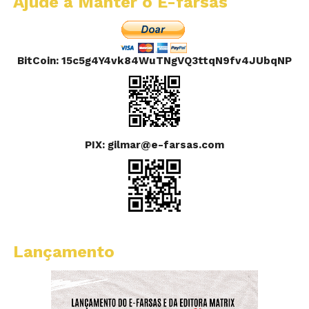
Ajude a Manter o E-farsas
BitCoin: 15c5g4Y4vk84WuTNgVQ3ttqN9fv4JUbqNP
PIX: gilmar@e-farsas.com
Lançamento