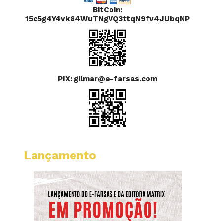
BitCoin:
15c5g4Y4vk84WuTNgVQ3ttqN9fv4JUbqNP
PIX: gilmar@e-farsas.com
Lançamento