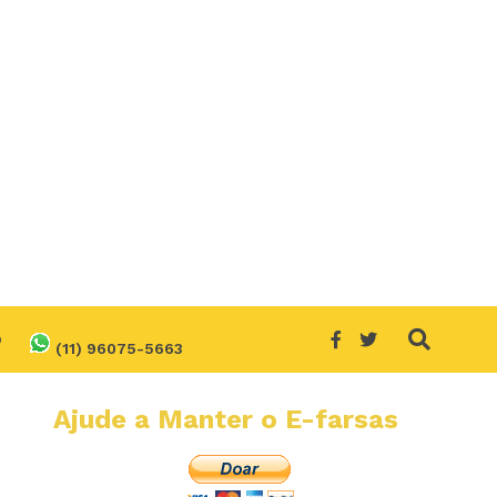
O
(11) 96075-5663
Ajude a Manter o E-farsas