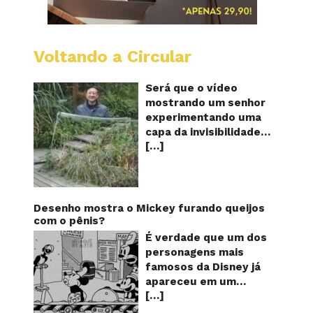
Voltando a Circular
A
China
mostro
Será que o vídeo
em
mostrando um senhor
vídeo
experimentando uma
a
capa da invisibilidade
nova
[…]
em um jardim é
capa
quântic
verdadeiro ou falso? O
da
vídeo surgiu nas redes
invisibi
sociais e em diversos
sites e blogs na
Desenho mostra o Mickey furando queijos
segunda semana de
com o pênis?
dezembro de 2017 e
É verdade que um dos
rapidamente ganhou
personagens mais
centenas de milhares
famosos da Disney já
de curtidas e de
apareceu em um
compartilhamentos.
[…]
desenho animado na
Nele podemos ver um
TV furando queijos