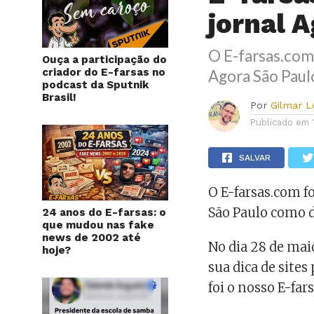
jornal 
O E-farsas.com
Ouça a participação do
criador do E-farsas no
Agora São Paulo
podcast da Sputnik
Brasil!
Por
Gilmar 
Publicado em
SALVAR
O E-farsas.com f
São Paulo como di
24 anos do E-farsas: o
que mudou nas fake
news de 2002 até
No dia 28 de maio
hoje?
sua dica de sites
foi o nosso E-far