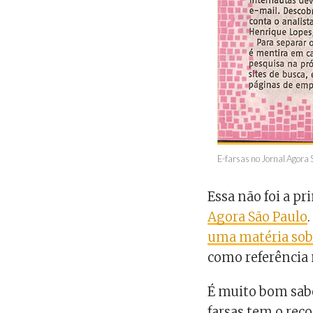
E-farsas no Jornal Agora S
Essa não foi a p
Agora São Paulo
uma matéria sob
como referência 
É muito bom sabe
farsas tem o rec