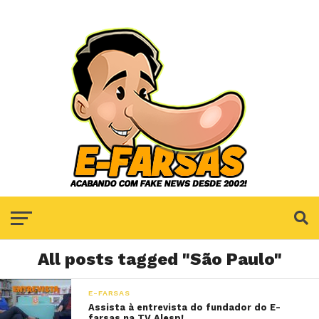
All posts tagged "São Paulo"
E-FARSAS
Assista à entrevista do fundador do E-
farsas na TV Alesp!