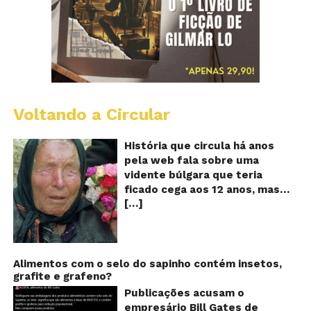
Voltando a Circular
B
Va
A
História que circula há anos
vi
pela web fala sobre uma
ce
vidente búlgara que teria
q
ficado cega aos 12 anos, mas
pr
[…]
teria previsto o fim a
o
fu
humanidade! Será verdade?
Se
Baba Vanga, a mulher que
previu o fim do mundo e do
nosso futuro, morreu em 1996
Alimentos com o selo do sapinho contém insetos,
grafite e grafeno?
aos 90 anos de idade, e teria
sido uma das grandes videntes
Publicações acusam o
do século XX. De acordo com
empresário Bill Gates de