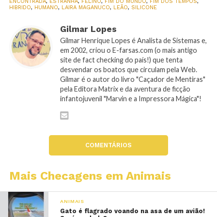
ENCONTRADA
,
ESTRANHA
,
FELINO
,
FIM DO MUNDO
,
FIM DOS TEMPOS
,
HIBRIDO
,
HUMANO
,
LAIRA MAGANUCO
,
LEÃO
,
SILICONE
Gilmar Lopes
Gilmar Henrique Lopes é Analista de Sistemas e,
em 2002, criou o E-farsas.com (o mais antigo
site de fact checking do país!) que tenta
desvendar os boatos que circulam pela Web.
Gilmar é o autor do livro "Caçador de Mentiras"
pela Editora Matrix e da aventura de ficção
infantojuvenil "Marvin e a Impressora Mágica"!
COMENTÁRIOS
Mais Checagens em Animais
ANIMAIS
Gato é flagrado voando na asa de um avião!