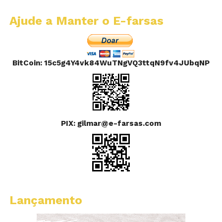
Ajude a Manter o E-farsas
BitCoin: 15c5g4Y4vk84WuTNgVQ3ttqN9fv4JUbqNP
PIX: gilmar@e-farsas.com
Lançamento