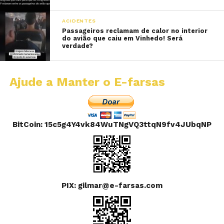
ACIDENTES
Passageiros reclamam de calor no interior
do avião que caiu em Vinhedo! Será
verdade?
Ajude a Manter o E-farsas
BitCoin: 15c5g4Y4vk84WuTNgVQ3ttqN9fv4JUbqNP
PIX: gilmar@e-farsas.com