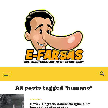
All posts tagged "humano"
ANIMAIS
Gato é flagrado dançando igual a um
humano! Será verdade?