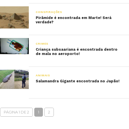
CONSPIRAÇÕES
Pirâmide é encontrada em Marte! Será
verdade?
CRIMES
Criança subsaariana é encontrada dentro
de mala no aeroporto!
ANIMAIS
Salamandra Gigante encontrada no Japão!
PÁGINA 1 DE 2
1
2