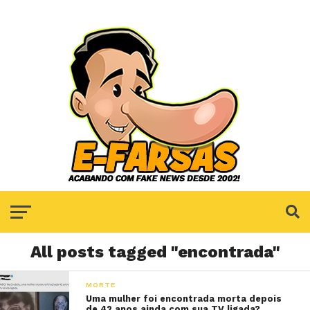
All posts tagged "encontrada"
MORTE
Uma mulher foi encontrada morta depois
de 42 anos ainda com sua TV ligada?