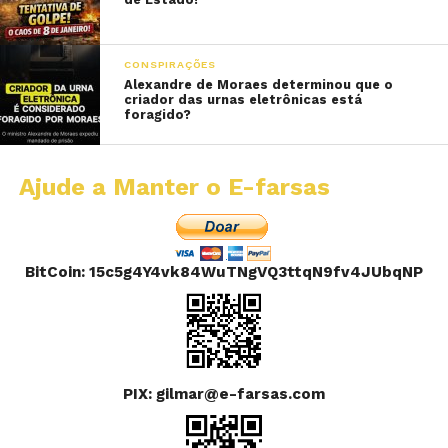
CONSPIRAÇÕES
Alexandre de Moraes determinou que o
criador das urnas eletrônicas está
foragido?
Ajude a Manter o E-farsas
BitCoin: 15c5g4Y4vk84WuTNgVQ3ttqN9fv4JUbqNP
PIX: gilmar@e-farsas.com