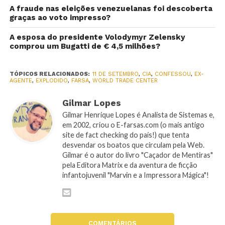
A fraude nas eleições venezuelanas foi descoberta
graças ao voto impresso?
A esposa do presidente Volodymyr Zelensky
comprou um Bugatti de € 4,5 milhões?
TÓPICOS RELACIONADOS:
11 DE SETEMBRO
,
CIA
,
CONFESSOU
,
EX-
AGENTE
,
EXPLODIDO
,
FARSA
,
WORLD TRADE CENTER
Gilmar Lopes
Gilmar Henrique Lopes é Analista de Sistemas e,
em 2002, criou o E-farsas.com (o mais antigo
site de fact checking do país!) que tenta
desvendar os boatos que circulam pela Web.
Gilmar é o autor do livro "Caçador de Mentiras"
pela Editora Matrix e da aventura de ficção
infantojuvenil "Marvin e a Impressora Mágica"!
COMENTÁRIOS