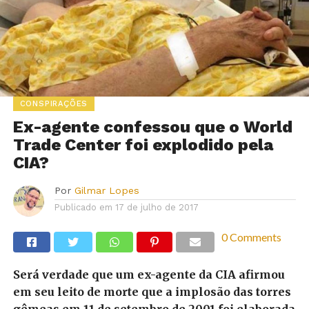
CONSPIRAÇÕES
Ex-agente confessou que o World
Trade Center foi explodido pela
CIA?
Por
Gilmar Lopes
Publicado em
17 de julho de 2017
0 Comments
Será verdade que um ex-agente da CIA afirmou
em seu leito de morte que a implosão das torres
gêmeas em 11 de setembro de 2001 foi elaborada