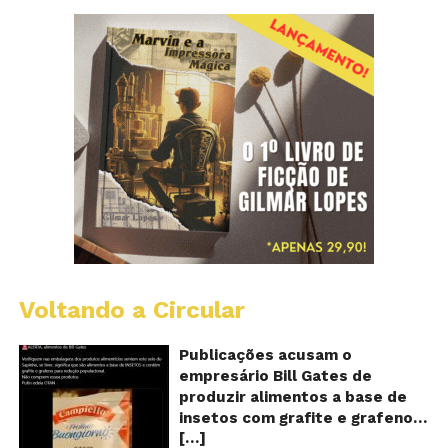
Voltando a Circular
Al
c
o
Publicações acusam o
se
empresário Bill Gates de
d
produzir alimentos a base de
sa
insetos com grafite e grafeno
c
[…]
com o objetivo de reduzir a
in