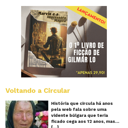
Voltando a Circular
B
Va
A
História que circula há anos
vi
pela web fala sobre uma
ce
vidente búlgara que teria
q
ficado cega aos 12 anos, mas
pr
[…]
teria previsto o fim a
o