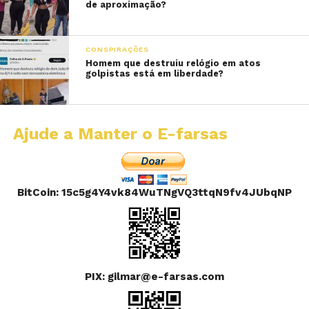
de aproximação?
CONSPIRAÇÕES
Homem que destruiu relógio em atos
golpistas está em liberdade?
Ajude a Manter o E-farsas
BitCoin: 15c5g4Y4vk84WuTNgVQ3ttqN9fv4JUbqNP
PIX: gilmar@e-farsas.com