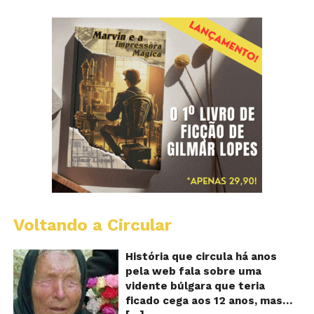
Voltando a Circular
B
Va
A
História que circula há anos
vi
pela web fala sobre uma
ce
vidente búlgara que teria
q
ficado cega aos 12 anos, mas
pr