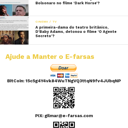
Bolsonaro no filme ‘Dark Horse’?
CINEMA / TV
A primeira-dama do teatro britânico,
D’Baby Adams, detonou o filme ‘O Agente
Secreto’?
Ajude a Manter o E-farsas
BitCoin: 15c5g4Y4vk84WuTNgVQ3ttqN9fv4JUbqNP
PIX: gilmar@e-farsas.com