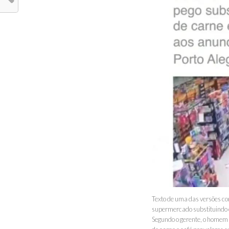
Texto de uma das versões c
supermercado substituindo e
Segundo o gerente, o homem s