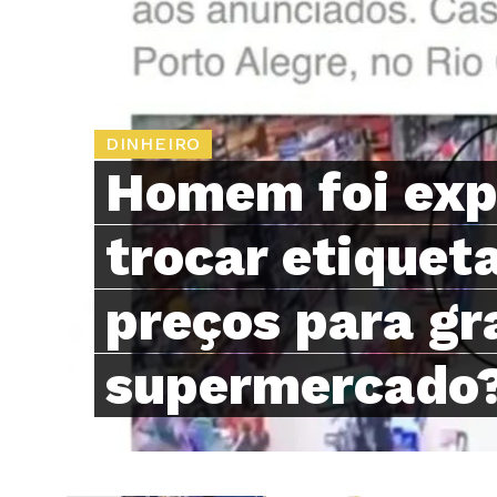
DINHEIRO
Homem foi exp
trocar etiquet
preços para gr
supermercado