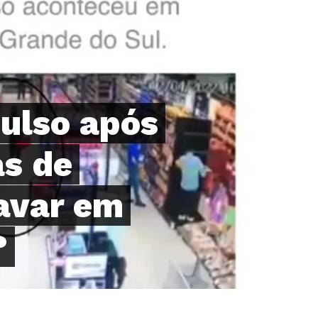
ulso após
as de
avar em
?