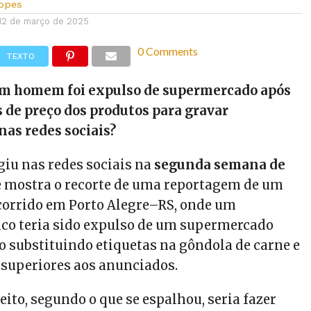
Lopes
12 de março de 2025
0 Comments
TEXTO
um homem foi expulso de supermercado após
s de preço dos produtos para gravar
as redes sociais?
giu nas redes sociais na
segunda semana de
 e mostra o recorte de uma reportagem de um
ocorrido em Porto Alegre–RS, onde um
tico teria sido expulso de um supermercado
o substituindo etiquetas na gôndola de carne e
s superiores aos anunciados.
jeito, segundo o que se espalhou, seria fazer