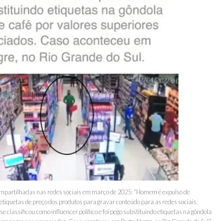
ompartilhadas nas redes sociais em março de 2025: “Homem é expulso de
tiquetas de preço dos produtos para gravar conteúdo para as redes sociais.
e classificou como influencer político e foi pego substituindo etiquetas na gôndola