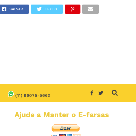
SALVAR
TEXTO
O
(11) 96075-5663
Ajude a Manter o E-farsas