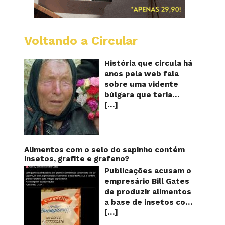
Voltando a Circular
Baba
Vanga:
A
História que circula há
vidente
anos pela web fala
cega
sobre uma vidente
que
búlgara que teria
previu
[…]
ficado cega aos 12
o
futuro!
anos, mas teria
Será?
previsto o fim a
humanidade! Será
verdade? Baba Vanga,
Alimentos com o selo do sapinho contém
a mulher que previu o
insetos, grafite e grafeno?
fim do mundo e do
Publicações acusam o
nosso futuro, morreu
empresário Bill Gates
em 1996 aos 90 anos
de produzir alimentos
de idade, e teria sido
a base de insetos com
uma das grandes
[…]
grafite e grafeno com
videntes do século XX.
o objetivo de reduzir a