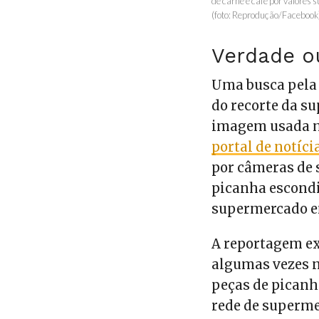
de carne e café por valores 
(foto: Reprodução/Facebook
Verdade o
Uma busca pela 
do recorte da s
imagem usada mo
portal de notíci
por câmeras de
picanha escondi
supermercado em
A reportagem e
algumas vezes n
peças de picanha
rede de superme