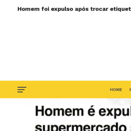
Homem foi expulso após trocar etique
HOME
F.A.Q