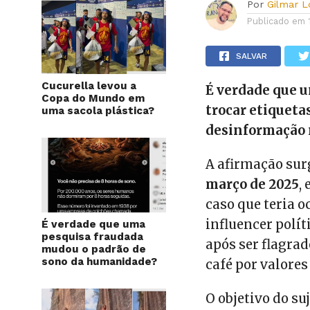
Por
Gilmar 
Publicado em
SALVAR
Cucurella levou a
É verdade que 
Copa do Mundo em
trocar etiqueta
uma sacola plástica?
desinformação n
A afirmação sur
março de 2025
,
caso que teria 
influencer polí
É verdade que uma
pesquisa fraudada
após ser flagrad
mudou o padrão de
sono da humanidade?
café por valore
O objetivo do su