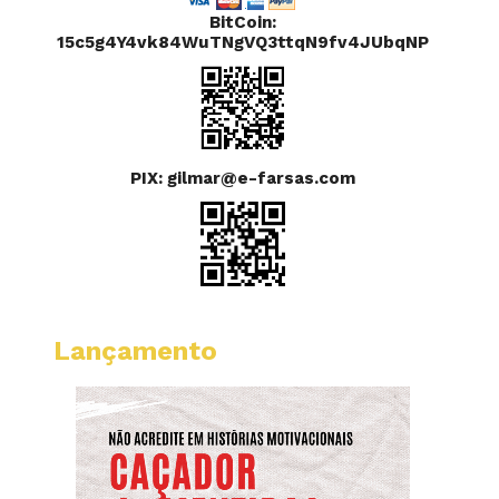
BitCoin:
15c5g4Y4vk84WuTNgVQ3ttqN9fv4JUbqNP
PIX: gilmar@e-farsas.com
Lançamento