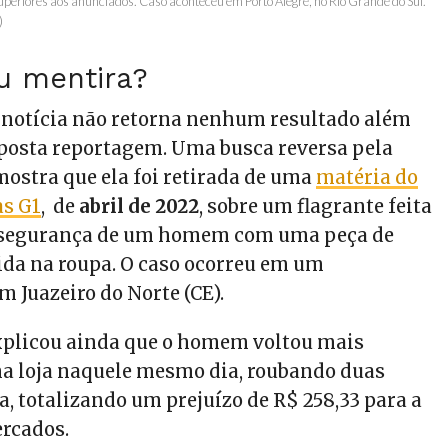
superiores aos anunciados. Caso aconteceu em Porto Alegre, no Rio Grande do Sul.”
)
u mentira?
notícia não retorna nenhum resultado além
uposta reportagem. Uma busca reversa pela
stra que ela foi retirada de uma
matéria do
as G1
, de
abril de 2022
, sobre um flagrante feita
 segurança de um homem com uma peça de
da na roupa. O caso ocorreu em um
 Juazeiro do Norte (CE).
xplicou ainda que o homem voltou mais
a loja naquele mesmo dia, roubando duas
, totalizando um prejuízo de R$ 258,33 para a
rcados.