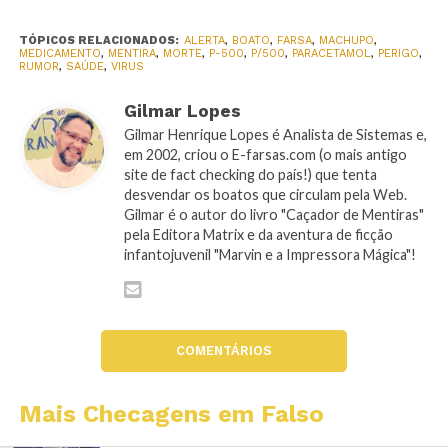
TÓPICOS RELACIONADOS:
ALERTA
,
BOATO
,
FARSA
,
MACHUPO
,
MEDICAMENTO
,
MENTIRA
,
MORTE
,
P-500
,
P/500
,
PARACETAMOL
,
PERIGO
,
RUMOR
,
SAÚDE
,
VIRUS
Gilmar Lopes
Gilmar Henrique Lopes é Analista de Sistemas e,
em 2002, criou o E-farsas.com (o mais antigo
site de fact checking do país!) que tenta
desvendar os boatos que circulam pela Web.
Gilmar é o autor do livro "Caçador de Mentiras"
pela Editora Matrix e da aventura de ficção
infantojuvenil "Marvin e a Impressora Mágica"!
COMENTÁRIOS
Mais Checagens em Falso