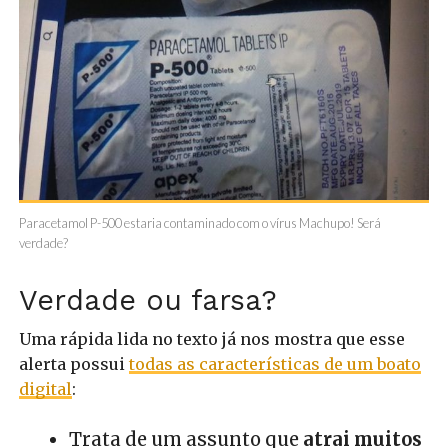
Paracetamol P-500 estaria contaminado com o vírus Machupo! Será
verdade?
Verdade ou farsa?
Uma rápida lida no texto já nos mostra que esse
alerta possui
todas as características de um boato
digital
:
Trata de um assunto que
atrai muitos