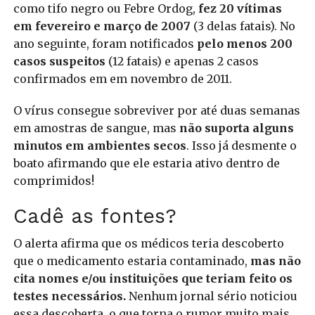
como tifo negro ou Febre Ordog,
fez 20 vítimas
em fevereiro e março de 2007
(3 delas fatais). No
ano seguinte, foram notificados
pelo menos 200
casos suspeitos
(12 fatais) e apenas 2 casos
confirmados em em novembro de 2011.
O vírus consegue sobreviver por até duas semanas
em amostras de sangue, mas
não suporta alguns
minutos em ambientes secos
. Isso já desmente o
boato afirmando que ele estaria ativo dentro de
comprimidos!
Cadê as fontes?
O alerta afirma que os médicos teria descoberto
que o medicamento estaria contaminado,
mas não
cita nomes e/ou instituições que teriam feito os
testes necessários.
Nenhum jornal sério noticiou
essa descoberta, o que torna o rumor muito mais