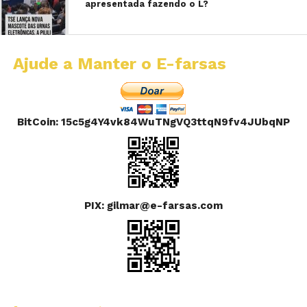
apresentada fazendo o L?
Ajude a Manter o E-farsas
BitCoin: 15c5g4Y4vk84WuTNgVQ3ttqN9fv4JUbqNP
PIX: gilmar@e-farsas.com