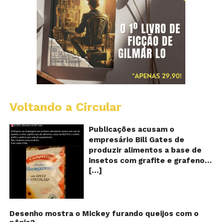
Voltando a Circular
Al
c
o
Publicações acusam o
se
empresário Bill Gates de
d
produzir alimentos a base de
sa
insetos com grafite e grafeno
c
[…]
com o objetivo de reduzir a
in
gr
população! Será verdade?
e
Vídeos e textos com
gr
acusações começaram a se
espalhar nas redes sociais na
Desenho mostra o Mickey furando queijos com o