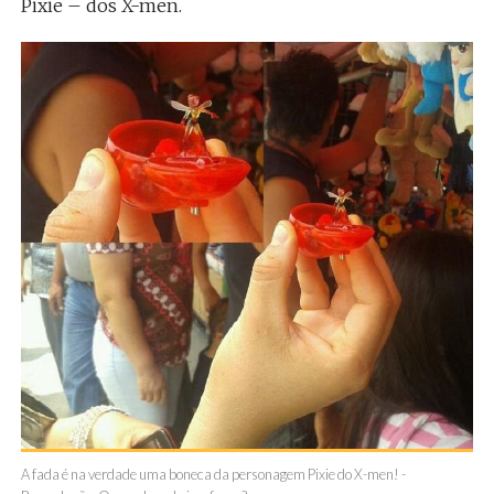
Pixie – dos X-men.
A fada é na verdade uma boneca da personagem Pixie do X-men! -