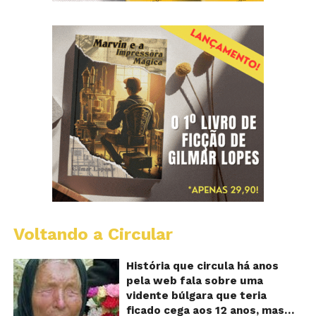
Voltando a Circular
B
Va
A
História que circula há anos
vi
pela web fala sobre uma
ce
vidente búlgara que teria
q
ficado cega aos 12 anos, mas
pr