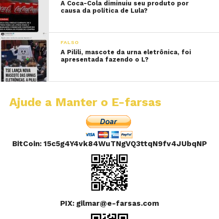
A Coca-Cola diminuiu seu produto por
causa da política de Lula?
FALSO
A Pilili, mascote da urna eletrônica, foi
apresentada fazendo o L?
Ajude a Manter o E-farsas
BitCoin: 15c5g4Y4vk84WuTNgVQ3ttqN9fv4JUbqNP
PIX: gilmar@e-farsas.com