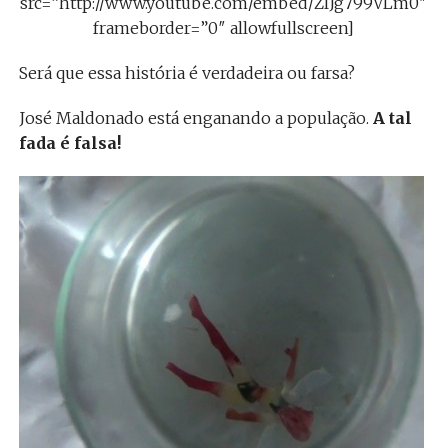
src=”http://www.youtube.com/embed/ZlJg799VLm0″
frameborder=”0″ allowfullscreen]
Será que essa história é verdadeira ou farsa?
José Maldonado está enganando a população.
A tal
fada é falsa!