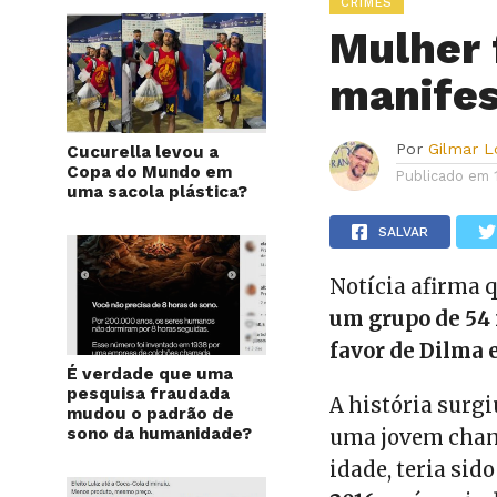
CRIMES
Mulher 
manifes
Por
Gilmar 
Cucurella levou a
Copa do Mundo em
Publicado em
uma sacola plástica?
SALVAR
Notícia afirma
um grupo de 54
favor de Dilma 
É verdade que uma
pesquisa fraudada
A história surgi
mudou o padrão de
sono da humanidade?
uma jovem cha
idade, teria si