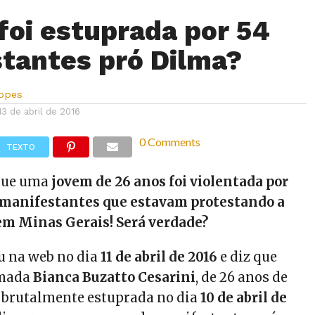
foi estuprada por 54
tantes pró Dilma?
Lopes
13 de abril de 2016
0 Comments
TEXTO
 que uma
jovem de 26 anos foi violentada por
 manifestantes que estavam protestando a
em Minas Gerais! Será verdade?
u na web no dia
11 de abril de 2016
e diz que
mada
Bianca Buzatto Cesarini
, de 26 anos de
do brutalmente estuprada no dia
10 de abril de