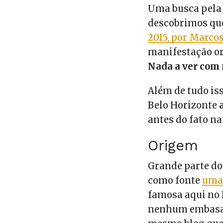
Uma busca pela 
descobrimos que
2015, por Marcos
manifestação or
Nada a ver com 
Além de tudo is
Belo Horizonte
antes do fato na
Origem
Grande parte dos
como fonte
uma 
famosa aqui no E
nenhum embasam