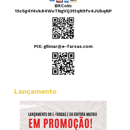
BitCoin:
15c5g4Y4vk84WuTNgVQ3ttqN9fv4JUbqNP
PIX: gilmar@e-farsas.com
Lançamento