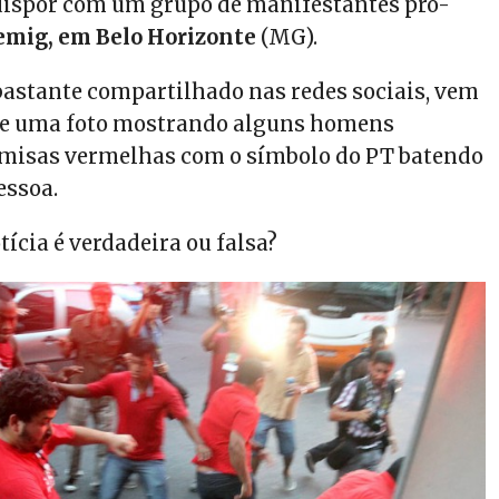
ndispor com um grupo de manifestantes pró-
emig, em Belo Horizonte
(MG).
 bastante compartilhado nas redes sociais, vem
 uma foto mostrando alguns homens
amisas vermelhas com o símbolo do PT batendo
essoa.
tícia é verdadeira ou falsa?