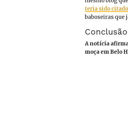
mesmo blog que 
teria sido citad
baboseiras que 
Conclusão
A notícia afir
moça em Belo Ho