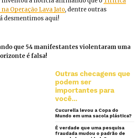
inventou a notícia afirmando que o
Tiririca
o na Operação Lava Jato
, dentre outras
já desmentimos aqui!
mando que 54 manifestantes violentaram uma
rizonte é falsa!
Outras checagens que
podem ser
importantes para
você...
Cucurella levou a Copa do
Mundo em uma sacola plástica?
É verdade que uma pesquisa
fraudada mudou o padrão de