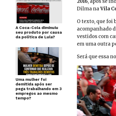
2016
, após se i
Dilma na
Vila C
O texto, que foi
A Coca-Cola diminuiu
acompanhado de
seu produto por causa
vestidos com c
da política de Lula?
em uma outra p
Será que essa no
Uma mulher foi
demitida após ser
pega trabalhando em 3
empregos ao mesmo
tempo?