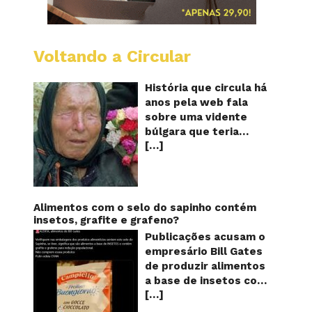
Voltando a Circular
Baba
Vanga:
A
História que circula há
vidente
anos pela web fala
cega
sobre uma vidente
que
búlgara que teria
previu
[…]
ficado cega aos 12
o
futuro!
anos, mas teria
Será?
previsto o fim a
humanidade! Será
verdade? Baba Vanga,
Alimentos com o selo do sapinho contém
a mulher que previu o
insetos, grafite e grafeno?
fim do mundo e do
Publicações acusam o
nosso futuro, morreu
empresário Bill Gates
em 1996 aos 90 anos
de produzir alimentos
de idade, e teria sido
a base de insetos com
uma das grandes
[…]
grafite e grafeno com
videntes do século XX.
o objetivo de reduzir a