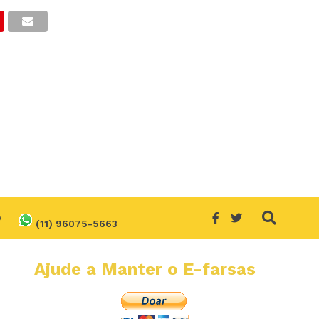
O
(11) 96075-5663
Ajude a Manter o E-farsas