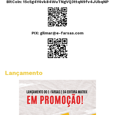
BitCoin: 15c5g4Y4vk84WuTNgVQ3ttqN9fv4JUbqNP
PIX: gilmar@e-farsas.com
Lançamento