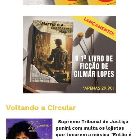
Voltando a Circular
S
pr
q
Supremo Tribunal de Justiça
Sh
punirá com multa os lojistas
d
que tocarem a música “Então é
Br