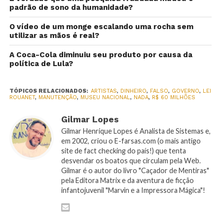
padrão de sono da humanidade?
O vídeo de um monge escalando uma rocha sem
utilizar as mãos é real?
A Coca-Cola diminuiu seu produto por causa da
política de Lula?
TÓPICOS RELACIONADOS:
ARTISTAS
,
DINHEIRO
,
FALSO
,
GOVERNO
,
LEI
ROUANET
,
MANUTENÇÃO
,
MUSEU NACIONAL
,
NADA
,
R$ 60 MILHÕES
Gilmar Lopes
Gilmar Henrique Lopes é Analista de Sistemas e,
em 2002, criou o E-farsas.com (o mais antigo
site de fact checking do país!) que tenta
desvendar os boatos que circulam pela Web.
Gilmar é o autor do livro "Caçador de Mentiras"
pela Editora Matrix e da aventura de ficção
infantojuvenil "Marvin e a Impressora Mágica"!