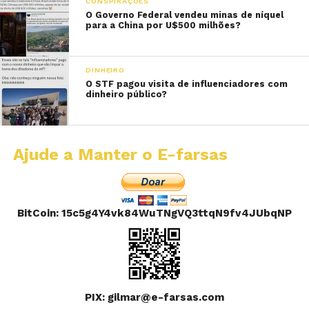
CONSPIRAÇÕES
O Governo Federal vendeu minas de níquel
para a China por U$500 milhões?
DINHEIRO
O STF pagou visita de influenciadores com
dinheiro público?
Ajude a Manter o E-farsas
BitCoin: 15c5g4Y4vk84WuTNgVQ3ttqN9fv4JUbqNP
PIX: gilmar@e-farsas.com