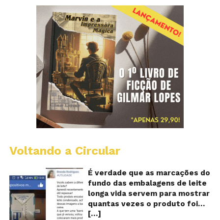
Voltando a Circular
E
lo
vi
É verdade que as marcações do
m
fundo das embalagens de leite
qu
longa vida servem para mostrar
v
quantas vezes o produto foi
o
[…]
reaproveitado? O alerta surgiu
le