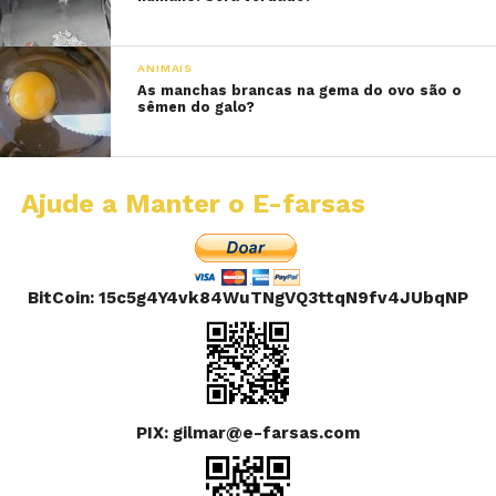
ANIMAIS
As manchas brancas na gema do ovo são o
sêmen do galo?
Ajude a Manter o E-farsas
BitCoin: 15c5g4Y4vk84WuTNgVQ3ttqN9fv4JUbqNP
PIX: gilmar@e-farsas.com