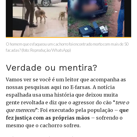
O homem que esfaqueou um cachorro foi encontrado morto com mais de 50
facadas? (foto: Reprodução/WhatsApp)
Verdade ou mentira?
Vamos ver se você é um leitor que acompanha as
nossas pesquisas aqui no E-farsas. A notícia
espalhada usa uma história que deixou muita
gente revoltada e diz que o agressor do cão “
teve o
que mereceu
”: Foi executado pela população –
que
fez justiça com as próprias mãos
– sofrendo o
mesmo que o cachorro sofreu.