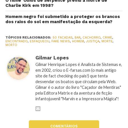
O filme ‘Olhos de Serpente’ previu a morte de
Charlie Kirk em 1998?
Homem negro foi submetido a proteger os brancos
dos raios do sol em manifestação da esquerda?
TÓPICOS RELACIONADOS:
50 FACADAS
,
BAR
,
CACHORRO
,
CRIME
,
ENCONTRADO
,
ESFAQUEOU
,
FAKE NEWS
,
HOMEM
,
JUSTIÇA
,
MORTE
,
MORTO
Gilmar Lopes
Gilmar Henrique Lopes é Analista de Sistemas e,
em 2002, criou o E-farsas.com (o mais antigo
site de fact checking do país!) que tenta
desvendar os boatos que circulam pela Web.
Gilmar é o autor do livro "Caçador de Mentiras"
pela Editora Matrix e da aventura de ficção
infantojuvenil "Marvin e a Impressora Mágica"!
COMENTÁRIOS