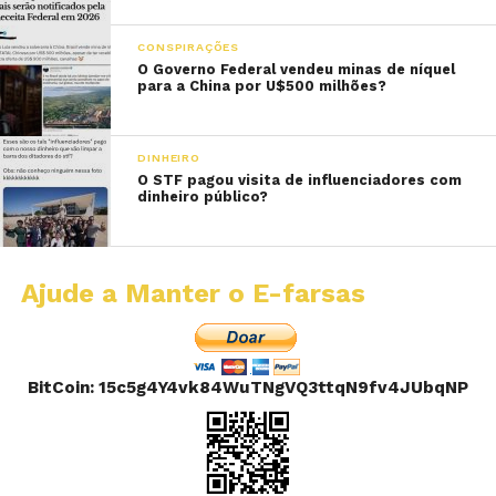
CONSPIRAÇÕES
O Governo Federal vendeu minas de níquel
para a China por U$500 milhões?
DINHEIRO
O STF pagou visita de influenciadores com
dinheiro público?
Ajude a Manter o E-farsas
BitCoin: 15c5g4Y4vk84WuTNgVQ3ttqN9fv4JUbqNP