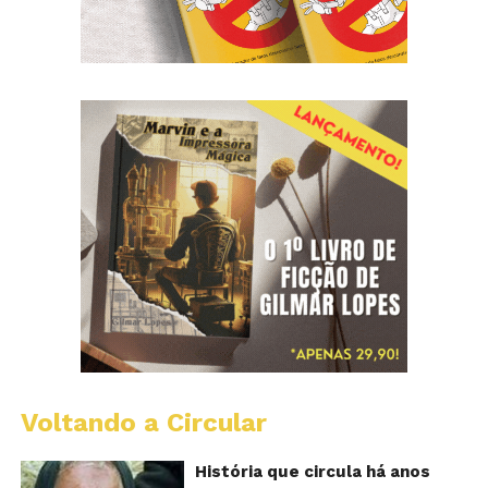
Voltando a Circular
B
Va
A
História que circula há anos
vi