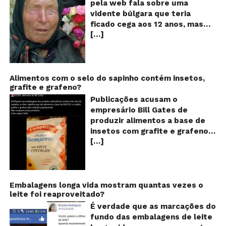
pela web fala sobre uma
ce
vidente búlgara que teria
q
ficado cega aos 12 anos, mas
pr
[…]
teria previsto o fim a
o
fu
humanidade! Será verdade?
Se
Baba Vanga, a mulher que
previu o fim do mundo e do
nosso futuro, morreu em 1996
Alimentos com o selo do sapinho contém insetos,
grafite e grafeno?
aos 90 anos de idade, e teria
sido uma das grandes videntes
Publicações acusam o
do século XX. De acordo com
empresário Bill Gates de
inúmeros textos que circulam a
produzir alimentos a base de
seu respeito, Baba Vanga teria
insetos com grafite e grafeno
previsto a morte de Stalin além
[…]
com o objetivo de reduzir a
de fazer incontáveis previsões
população! Será verdade?
terríveis para toda a
Vídeos e textos com
humanidade. O texto que
acusações começaram a se
acompanha as fotos dessa
espalhar nas redes sociais na
Embalagens longa vida mostram quantas vezes o
vidente lista uma série de
leite foi reaproveitado?
segunda quinzena de agosto de
previsões atribuídas a ela, que
2024 e afirmam que as
É verdade que as marcações do
vão até o ano 5.079 – quando,
empresas do milionário norte-
fundo das embalagens de leite
segundo suas previsões, o