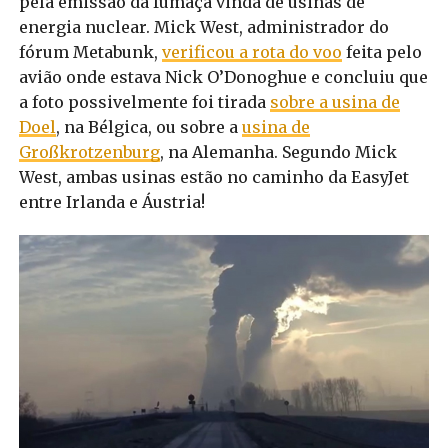
pela emissão da fumaça vinda de usinas de
energia nuclear. Mick West, administrador do
fórum Metabunk,
verificou a rota do voo
feita pelo
avião onde estava Nick O’Donoghue e concluiu que
a foto possivelmente foi tirada
sobre a usina de
Doel
, na Bélgica, ou sobre a
usina de
Großkrotzenburg
, na Alemanha. Segundo Mick
West, ambas usinas estão no caminho da EasyJet
entre Irlanda e Áustria!