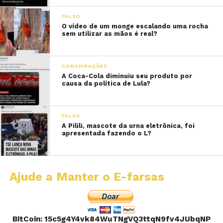
FALSO
O vídeo de um monge escalando uma rocha
sem utilizar as mãos é real?
CONSPIRAÇÕES
A Coca-Cola diminuiu seu produto por
causa da política de Lula?
FALSO
A Pilili, mascote da urna eletrônica, foi
apresentada fazendo o L?
Ajude a Manter o E-farsas
BitCoin: 15c5g4Y4vk84WuTNgVQ3ttqN9fv4JUbqNP