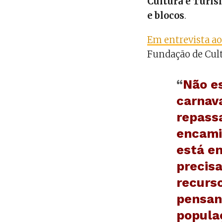
Cultura e Turi
e blocos
.
Em entrevista a
Fundação de Cult
“
Não e
carnava
repassa
encami
está e
precis
recurs
pensan
popula