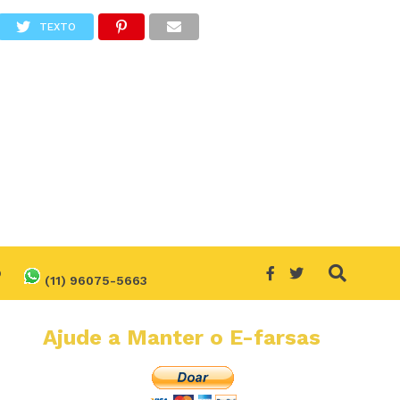
TEXTO
O
(11) 96075-5663
Ajude a Manter o E-farsas