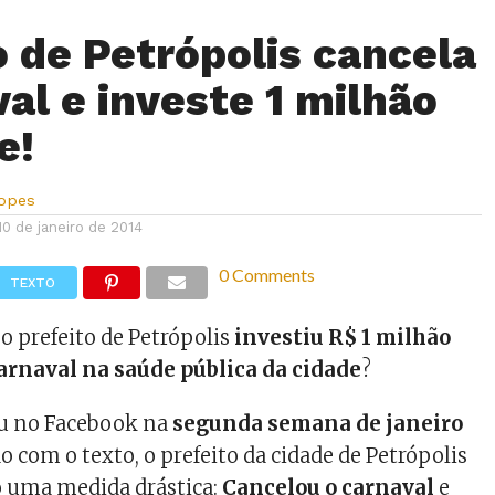
o de Petrópolis cancela
val e investe 1 milhão
e!
Lopes
10 de janeiro de 2014
0 Comments
TEXTO
o prefeito de Petrópolis
investiu R$ 1 milhão
arnaval na saúde pública da cidade
?
u no Facebook na
segunda semana de janeiro
do com o texto, o prefeito da cidade de Petrópolis
o uma medida drástica:
Cancelou o carnaval
e