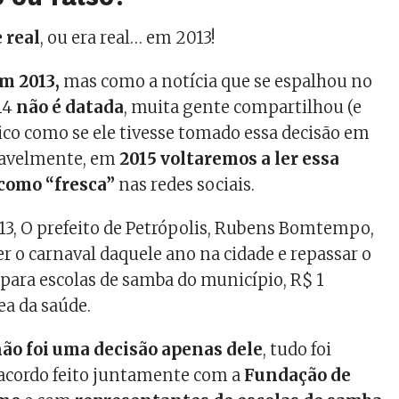
 real
, ou era real… em 2013!
em 2013,
mas como a notícia que se espalhou no
14
não é datada
, muita gente compartilhou (e
tico como se ele tivesse tomado essa decisão em
vavelmente, em
2015 voltaremos a ler essa
como “fresca”
nas redes sociais.
13, O prefeito de Petrópolis, Rubens Bomtempo,
r o carnaval daquele ano na cidade e repassar o
a para escolas de samba do município, R$ 1
ea da saúde.
não foi uma decisão apenas dele
, tudo foi
acordo feito juntamente com a
Fundação de