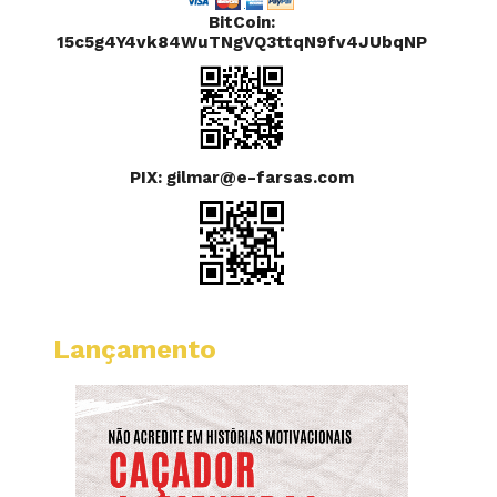
BitCoin:
15c5g4Y4vk84WuTNgVQ3ttqN9fv4JUbqNP
PIX: gilmar@e-farsas.com
Lançamento