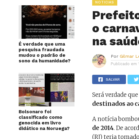
NOTICIAS
Prefeit
o carna
na saúd
É verdade que uma
pesquisa fraudada
mudou o padrão de
Por
Gilmar 
sono da humanidade?
Publicado em
SALVAR
Será verdade que 
destinados ao c
Bolsonaro foi
classificado como
A notícia bombo
genocida em livro
de 2014
. De acor
didático na Noruega?
(RJ) teria tomad