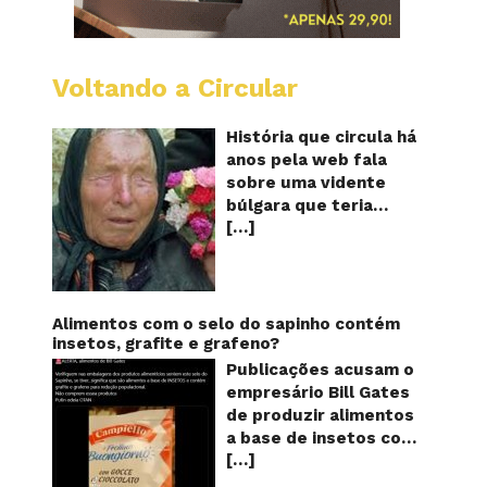
Voltando a Circular
Baba
Vanga:
A
História que circula há
vidente
anos pela web fala
cega
sobre uma vidente
que
búlgara que teria
previu
[…]
ficado cega aos 12
o
futuro!
anos, mas teria
Será?
previsto o fim a
humanidade! Será
verdade? Baba Vanga,
Alimentos com o selo do sapinho contém
a mulher que previu o
insetos, grafite e grafeno?
fim do mundo e do
Publicações acusam o
nosso futuro, morreu
empresário Bill Gates
em 1996 aos 90 anos
de produzir alimentos
de idade, e teria sido
a base de insetos com
uma das grandes
[…]
grafite e grafeno com
videntes do século XX.
o objetivo de reduzir a