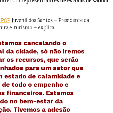
smo
e com
representantes de escolas de samba
o POP
, Juvenil dos Santos – Presidente da
ura e Turismo – explica:
stamos cancelando o
l da cidade, só não iremos
r os recursos, que serão
nhados para um setor que
m estado de calamidade e
a de todo o empenho e
os financeiros. Estamos
do no bem-estar da
ção. Tivemos a adesão