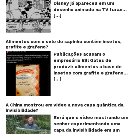
Disney já apareceu em um
qu
desenho animado na TV furando
c
[…]
queijos com o seu pênis? O
o
pê
vídeo é compartilhado na forma
de um GIF animado e mostra
imagens de um episódio antigo
do desenho do personagem
Alimentos com o selo do sapinho contém insetos,
grafite e grafeno?
Mickey Mouse, dos
Estúdios Disney, usando uma
Publicações acusam o
ferramenta um tanto quanto
empresário Bill Gates de
inusitada para furar os queijos
produzir alimentos a base de
em uma linha de produção de
insetos com grafite e grafeno
uma fábrica. Os queijos suíços,
[…]
com o objetivo de reduzir a
na história, são furados por
população! Será verdade?
algo saliente na calça do rato,
Vídeos e textos com
dando a entender que Mickey
acusações começaram a se
estaria mesmo furando os
espalhar nas redes sociais na
A China mostrou em vídeo a nova capa quântica da
alimentos com o seu pênis!!! O
invisibilidade?
segunda quinzena de agosto de
que? Isso é muito estranho
2024 e afirmam que as
Será que o vídeo mostrando um
para um desenho animado
empresas do milionário norte-
senhor experimentando uma
infantil, né? Se bem que a
americano Bill Gates estariam
capa da invisibilidade em um