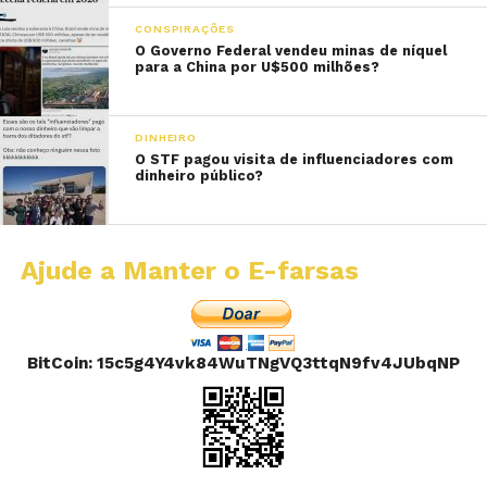
CONSPIRAÇÕES
O Governo Federal vendeu minas de níquel
para a China por U$500 milhões?
DINHEIRO
O STF pagou visita de influenciadores com
dinheiro público?
Ajude a Manter o E-farsas
BitCoin: 15c5g4Y4vk84WuTNgVQ3ttqN9fv4JUbqNP