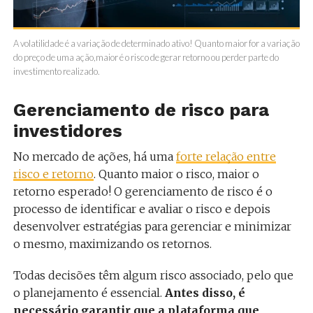
A volatilidade é a variação de determinado ativo! Quanto maior for a variação
do preço de uma ação,maior é o risco de gerar retorno ou perder parte do
investimento realizado.
Gerenciamento de risco para
investidores
No mercado de ações, há uma
forte relação entre
risco e retorno
. Quanto maior o risco, maior o
retorno esperado! O gerenciamento de risco é o
processo de identificar e avaliar o risco e depois
desenvolver estratégias para gerenciar e minimizar
o mesmo, maximizando os retornos.
Todas decisões têm algum risco associado, pelo que
o planejamento é essencial.
Antes disso, é
necessário garantir que a plataforma que