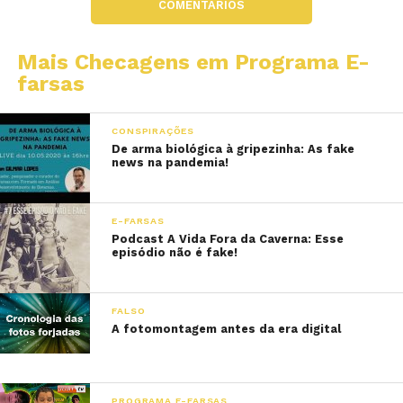
COMENTÁRIOS
Mais Checagens em Programa E-
farsas
CONSPIRAÇÕES
De arma biológica à gripezinha: As fake
news na pandemia!
E-FARSAS
Podcast A Vida Fora da Caverna: Esse
episódio não é fake!
FALSO
A fotomontagem antes da era digital
PROGRAMA E-FARSAS