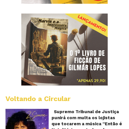
Voltando a Circular
S
pr
q
Supremo Tribunal de Justiça
Sh
punirá com multa os lojistas
d
que tocarem a música “Então é
Br