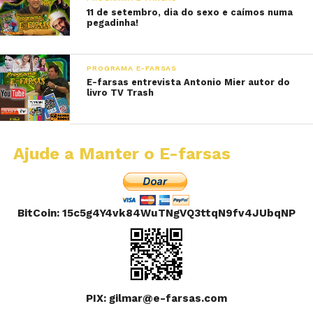
11 de setembro, dia do sexo e caímos numa
pegadinha!
PROGRAMA E-FARSAS
E-farsas entrevista Antonio Mier autor do
livro TV Trash
Ajude a Manter o E-farsas
BitCoin: 15c5g4Y4vk84WuTNgVQ3ttqN9fv4JUbqNP
PIX: gilmar@e-farsas.com