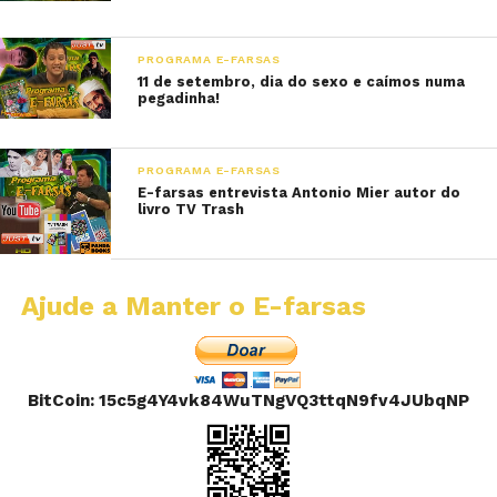
PROGRAMA E-FARSAS
11 de setembro, dia do sexo e caímos numa
pegadinha!
PROGRAMA E-FARSAS
E-farsas entrevista Antonio Mier autor do
livro TV Trash
Ajude a Manter o E-farsas
BitCoin: 15c5g4Y4vk84WuTNgVQ3ttqN9fv4JUbqNP