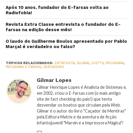
Após 10 anos, fundador do E-farsas volta ao
Radiofobia!
Revista Extra Classe entrevista o fundador do E-
farsas na edição desse mês!
O laudo do Guilherme Boulos apresentado por Pablo
Marçal é verdadeiro ou falso?
TÓPICOS RELACIONADOS:
ENTREVISTA
,
GILMAR
,
JUSTTV
,
PROGRAMA
,
PROGRAMA E-FARSAS
,
VERDADEIRO
Gilmar Lopes
Gilmar Henrique Lopes é Analista de Sistemas e,
em 2002, criou o E-farsas.com (o mais antigo
site de fact checking do país!) que tenta
desvendar os boatos que circulam pela Web.
Gilmar é o autor do livro "Caçador de Mentiras"
pela Editora Matrix e da aventura de ficção
infantojuvenil "Marvin e a Impressora Mágica"!