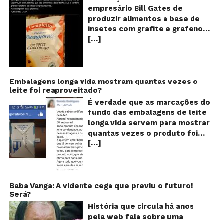
se
empresário Bill Gates de
d
produzir alimentos a base de
sa
insetos com grafite e grafeno
c
[…]
com o objetivo de reduzir a
in
gr
população! Será verdade?
e
Vídeos e textos com
gr
acusações começaram a se
espalhar nas redes sociais na
Embalagens longa vida mostram quantas vezes o
leite foi reaproveitado?
segunda quinzena de agosto de
2024 e afirmam que as
É verdade que as marcações do
empresas do milionário norte-
fundo das embalagens de leite
americano Bill Gates estariam
longa vida servem para mostrar
fabricando alimentos a base de
quantas vezes o produto foi
insetos, e contaminados com
[…]
reaproveitado? O alerta surgiu
grafite e grafeno. Venenos que
no dia 22 de novembro de 2018,
ajudaria a dar prosseguimento
em uma conta no Facebook e
de um “plano global” da
rapidamente se espalhou
redução populacional. O alerta
também através de grupos no
Baba Vanga: A vidente cega que previu o futuro!
também explica que o selo com
Será?
WhatsApp. De acordo com o
o desenho de um sapo denuncia
texto – que já havia sido
História que circula há anos
esse tipo de produto, que deve
compartilhado quase 100 mil
pela web fala sobre uma