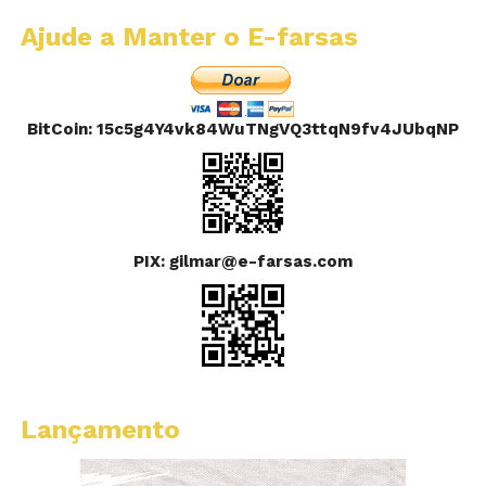
Ajude a Manter o E-farsas
BitCoin: 15c5g4Y4vk84WuTNgVQ3ttqN9fv4JUbqNP
PIX: gilmar@e-farsas.com
Lançamento