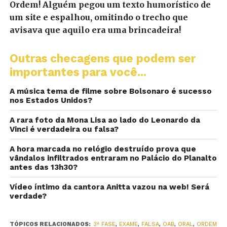
Ordem! Alguém pegou um texto humorístico de
um site e espalhou, omitindo o trecho que
avisava que aquilo era uma brincadeira!
Outras checagens que podem ser
importantes para você...
A música tema de filme sobre Bolsonaro é sucesso
nos Estados Unidos?
A rara foto da Mona Lisa ao lado do Leonardo da
Vinci é verdadeira ou falsa?
A hora marcada no relógio destruído prova que
vândalos infiltrados entraram no Palácio do Planalto
antes das 13h30?
Vídeo íntimo da cantora Anitta vazou na web! Será
verdade?
TÓPICOS RELACIONADOS:
3ª FASE
,
EXAME
,
FALSA
,
OAB
,
ORAL
,
ORDEM