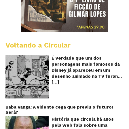
Voltando a Circular
D
m
o
É verdade que um dos
M
personagens mais famosos da
fu
Disney já apareceu em um
qu
desenho animado na TV furando
c
[…]
queijos com o seu pênis? O
o
pê
vídeo é compartilhado na forma
de um GIF animado e mostra
imagens de um episódio antigo
do desenho do personagem
Baba Vanga: A vidente cega que previu o futuro!
Será?
Mickey Mouse, dos
Estúdios Disney, usando uma
História que circula há anos
ferramenta um tanto quanto
pela web fala sobre uma