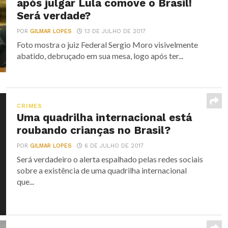
após julgar Lula comove o Brasil!
Será verdade?
POR
GILMAR LOPES
13 DE JULHO DE 2017
Foto mostra o juiz Federal Sergio Moro visivelmente
abatido, debruçado em sua mesa, logo após ter...
CRIMES
Uma quadrilha internacional está
roubando crianças no Brasil?
POR
GILMAR LOPES
6 DE JULHO DE 2017
Será verdadeiro o alerta espalhado pelas redes sociais
sobre a existência de uma quadrilha internacional
que...