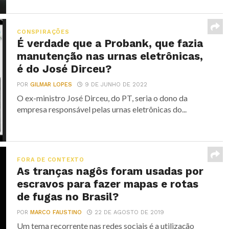
CONSPIRAÇÕES
É verdade que a Probank, que fazia
manutenção nas urnas eletrônicas,
é do José Dirceu?
POR
GILMAR LOPES
9 DE JUNHO DE 2022
O ex-ministro José Dirceu, do PT, seria o dono da
empresa responsável pelas urnas eletrônicas do...
FORA DE CONTEXTO
As tranças nagôs foram usadas por
escravos para fazer mapas e rotas
de fugas no Brasil?
POR
MARCO FAUSTINO
22 DE AGOSTO DE 2019
Um tema recorrente nas redes sociais é a utilização