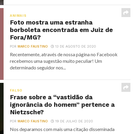
ANIMAIS
Foto mostra uma estranha
borboleta encontrada em Juiz de
Fora/MG?
POR
MARCO FAUSTINO
13 DE AGOSTO DE 2020
Recentemente, através de nossa página no Facebook
recebemos uma sugestão muito peculiar! Um
determinado seguidor nos...
FALSO
Frase sobre a “vastidão da
ignorância do homem” pertence a
Nietzsche?
POR
MARCO FAUSTINO
19 DE JULHO DE 2020
Nos deparamos com mais uma citação disseminada