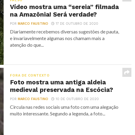
FALSO
Vídeo mostra uma “sereia” filmada
na Amazônia! Será verdade?
POR
MARCO FAUSTINO
17 DE OUTUBRO DE 2020
Diariamente recebemos diversas sugestões de pauta,
e invariavelmente algumas nos chamam mais a
atenção do que...
FORA DE CONTEXTO
Foto mostra uma antiga aldeia
medieval preservada na Escócia?
POR
MARCO FAUSTINO
10 DE OUTUBRO DE 2020
Circula nas redes sociais uma foto com uma alegação
muito interessante. Segundo a legenda, a foto...