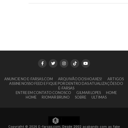
ANUNCIE NO E-FARSAS.COM
ARQUIVÃO DOS HOAXES!
ARTIGOS
ASSINE NOSSO FEED E FIQUE POR DENTRO DAS ATUALIZAÇÕES DO
E-FARSAS
ENTRE EM CONTATO CONOSCO
GILMAR LOPES
HOME
HOME
RIOMAR BRUNO
SOBRE
ULTIMAS
5
Copyright © 2026 E-farsas.com. Desde 2002 acabando com as fake