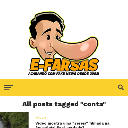
All posts tagged "conta"
FALSO
Vídeo mostra uma “sereia” filmada na
Amazônia! Será verdade?