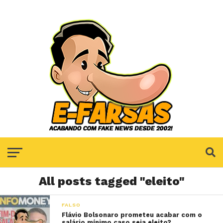
All posts tagged "eleito"
FALSO
Flávio Bolsonaro prometeu acabar com o
salário mínimo caso seja eleito?