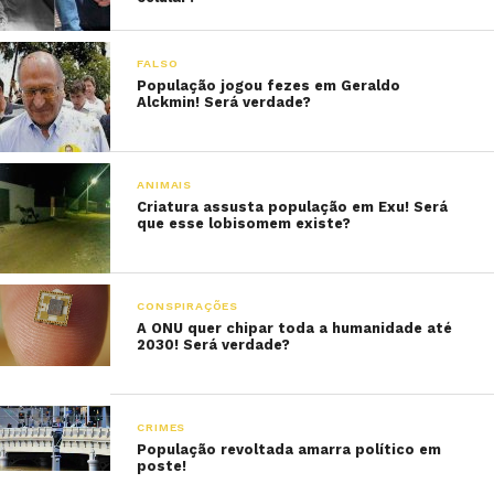
FALSO
População jogou fezes em Geraldo
Alckmin! Será verdade?
ANIMAIS
Criatura assusta população em Exu! Será
que esse lobisomem existe?
CONSPIRAÇÕES
A ONU quer chipar toda a humanidade até
2030! Será verdade?
CRIMES
População revoltada amarra político em
poste!