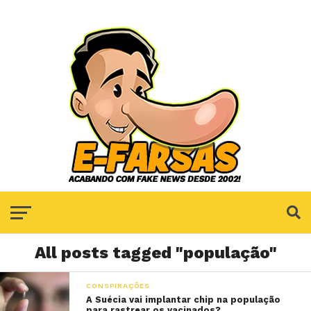
All posts tagged "população"
CONSPIRAÇÕES
A Suécia vai implantar chip na população
para rastrear os vacinados?