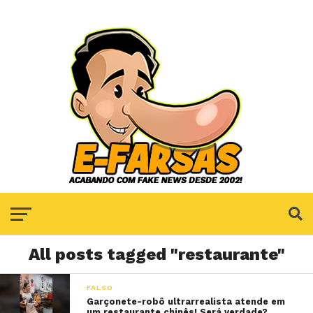
All posts tagged "restaurante"
FALSO
Garçonete-robô ultrarrealista atende em
um restaurante chinês! Será verdade?