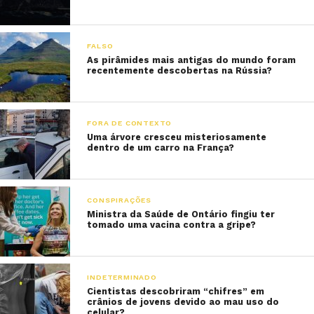
FALSO
As pirâmides mais antigas do mundo foram
recentemente descobertas na Rússia?
FORA DE CONTEXTO
Uma árvore cresceu misteriosamente
dentro de um carro na França?
CONSPIRAÇÕES
Ministra da Saúde de Ontário fingiu ter
tomado uma vacina contra a gripe?
INDETERMINADO
Cientistas descobriram “chifres” em
crânios de jovens devido ao mau uso do
celular?