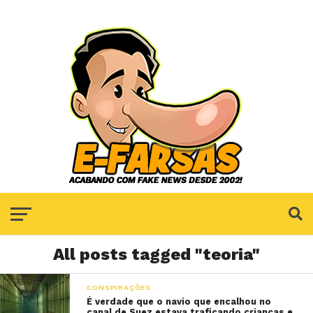
All posts tagged "teoria"
CONSPIRAÇÕES
É verdade que o navio que encalhou no
canal de Suez estava traficando crianças e