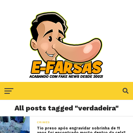
All posts tagged "verdadeira"
CRIMES
Tio preso após engravidar sobrinha de 11
anos foi encontrado morto dentro da cela?