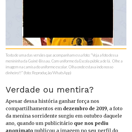
Texto de uma das versões que acompanham essa foto: “Veja a foto dessa
menininha da Guiné-Bissau. Com uniforme da Escola pública de lá. Olhe a
imagem na camisa do uniforme escolar. Olha onde estava indo nosso
dinheiro!!” (foto: Reprodução/WhatsApp)
Verdade ou mentira?
Apesar dessa história ganhar força nos
compartilhamentos em
dezembro de 2019
, a foto
da menina sorridente surgiu em outubro daquele
ano, quando um publicitário
que nos pediu
anonimato
publicou a imagem no seu perfil do