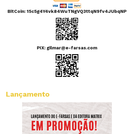
BitCoin: 15c5g4Y4vk84WuTNgVQ3ttqN9fv4JUbqNP
PIX: gilmar@e-farsas.com
Lançamento