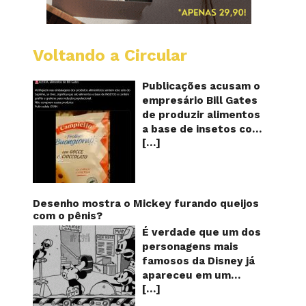
Voltando a Circular
Alimen
com
o
Publicações acusam o
selo
empresário Bill Gates
do
de produzir alimentos
sapinho
a base de insetos com
contém
[…]
grafite e grafeno com
insetos
grafite
o objetivo de reduzir a
e
população! Será
grafen
verdade? Vídeos e
textos com acusações
Desenho mostra o Mickey furando queijos
começaram a se
com o pênis?
espalhar nas redes
É verdade que um dos
sociais na segunda
personagens mais
quinzena de agosto de
famosos da Disney já
2024 e afirmam que as
apareceu em um
empresas do
[…]
desenho animado na
milionário norte-
TV furando queijos