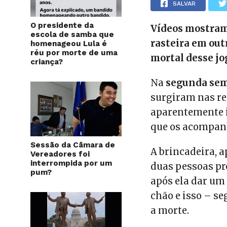
SALVAR
O presidente da
Vídeos mostram
escola de samba que
rasteira em out
homenageou Lula é
réu por morte de uma
mortal desse jog
criança?
Na
segunda sem
surgiram nas re
aparentemente i
que os acompanh
Sessão da Câmara de
A brincadeira, 
Vereadores foi
interrompida por um
duas pessoas pr
pum?
após ela dar um 
chão e isso – se
a morte.