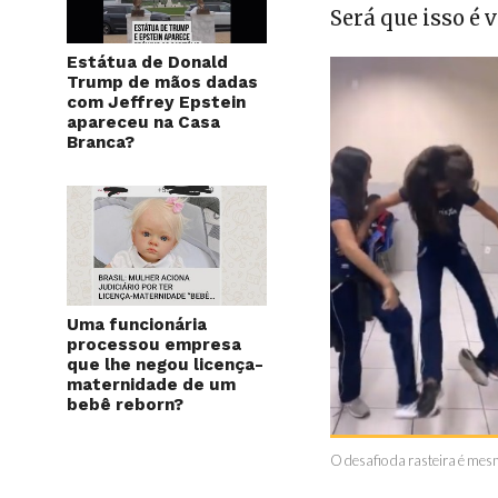
Será que isso é
Estátua de Donald
Trump de mãos dadas
com Jeffrey Epstein
apareceu na Casa
Branca?
Uma funcionária
processou empresa
que lhe negou licença-
maternidade de um
bebê reborn?
O desafio da rasteira é mes