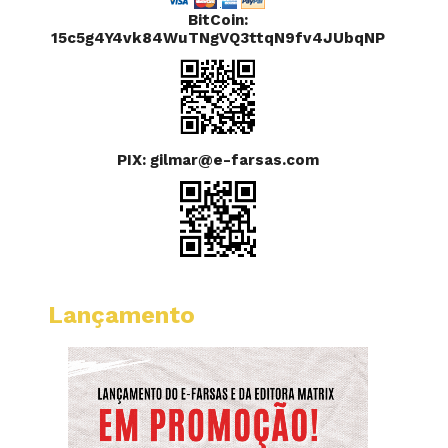
BitCoin:
15c5g4Y4vk84WuTNgVQ3ttqN9fv4JUbqNP
PIX: gilmar@e-farsas.com
Lançamento