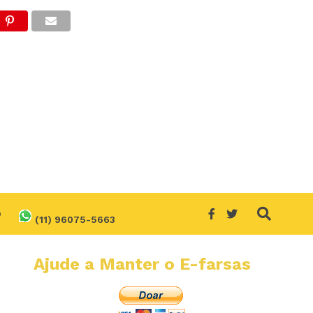
O
(11) 96075-5663
Ajude a Manter o E-farsas