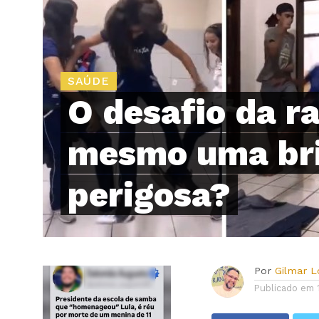
SAÚDE
O desafio da ra
mesmo uma bri
perigosa?
Por
Gilmar 
Publicado em