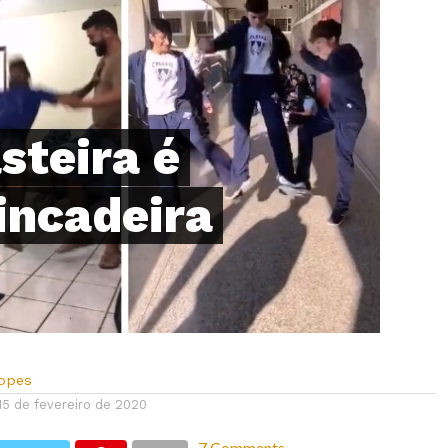
steira é
ncadeira
Lopes
15 de fevereiro de 2020
7 Comments