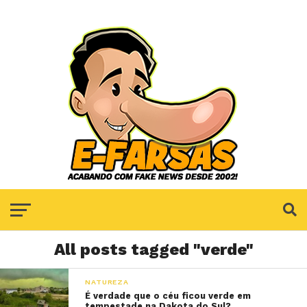
All posts tagged "verde"
NATUREZA
É verdade que o céu ficou verde em
tempestade na Dakota do Sul?