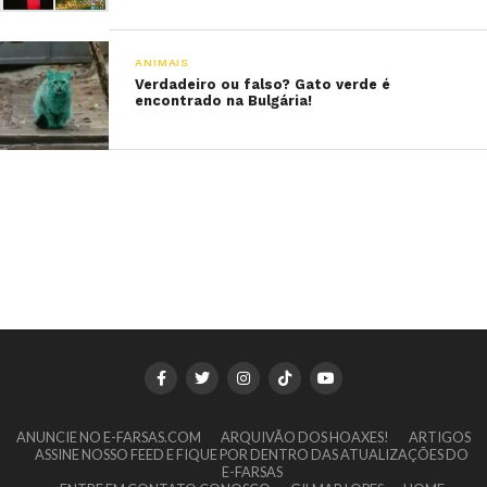
ANIMAIS
Verdadeiro ou falso? Gato verde é
encontrado na Bulgária!
ANUNCIE NO E-FARSAS.COM
ARQUIVÃO DOS HOAXES!
ARTIGOS
ASSINE NOSSO FEED E FIQUE POR DENTRO DAS ATUALIZAÇÕES DO
E-FARSAS