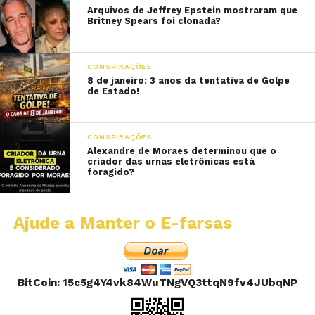
Arquivos de Jeffrey Epstein mostraram que
Britney Spears foi clonada?
CONSPIRAÇÕES
8 de janeiro: 3 anos da tentativa de Golpe
de Estado!
CONSPIRAÇÕES
Alexandre de Moraes determinou que o
criador das urnas eletrônicas está
foragido?
Ajude a Manter o E-farsas
BitCoin: 15c5g4Y4vk84WuTNgVQ3ttqN9fv4JUbqNP