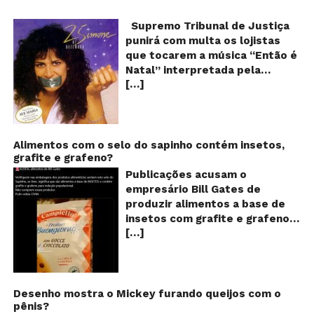
pr
q
Supremo Tribunal de Justiça
Sh
punirá com multa os lojistas
d
que tocarem a música “Então é
Br
Natal” interpretada pela
t
[…]
cantora Simone! Será? De
“E
é
acordo com notícia publicada
Na
em diversos sites e blogs (e
amplamente divulgada nas
redes sociais), uma das
Alimentos com o selo do sapinho contém insetos,
grafite e grafeno?
canções mais populares do
Natal brasileiro estaria proibida
Publicações acusam o
de ser executada nos
empresário Bill Gates de
Shoppings do país. Mas será
produzir alimentos a base de
que essa notícia é real ou mais
insetos com grafite e grafeno
uma farsa da internet?
[…]
com o objetivo de reduzir a
Verdadeira ou falsa? A música
população! Será verdade?
“Então é Natal”, eternizada na
Vídeos e textos com
voz da cantora Simone, é uma
acusações começaram a se
versão feita pelo compositor
espalhar nas redes sociais na
Desenho mostra o Mickey furando queijos com o
Claudio Rabello da canção
pênis?
segunda quinzena de agosto de