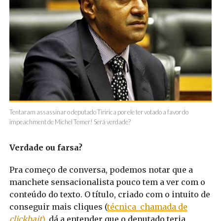
Tentaram assassinar o deputado Tiririca por ele ter votado a favor do
impeachment de Michel Temer! Será verdade?
Verdade ou farsa?
Pra começo de conversa, podemos notar que a
manchete sensacionalista pouco tem a ver com o
conteúdo do texto. O título, criado com o intuito de
conseguir mais cliques (
técnica chamada de
clickbait
),
dá a entender que o deputado teria