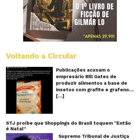
Voltando a Circular
Al
c
o
Publicações acusam o
se
empresário Bill Gates de
d
produzir alimentos a base de
sa
insetos com grafite e grafeno
c
[…]
com o objetivo de reduzir a
in
gr
população! Será verdade?
e
Vídeos e textos com
gr
acusações começaram a se
espalhar nas redes sociais na
STJ proíbe que Shoppings do Brasil toquem “Então
é Natal”
segunda quinzena de agosto de
2024 e afirmam que as
Supremo Tribunal de Justiça