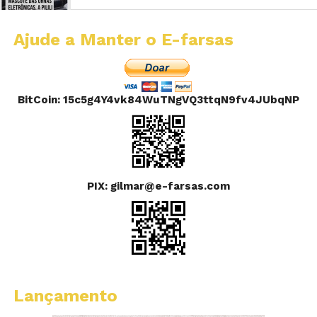
Ajude a Manter o E-farsas
BitCoin: 15c5g4Y4vk84WuTNgVQ3ttqN9fv4JUbqNP
PIX: gilmar@e-farsas.com
Lançamento