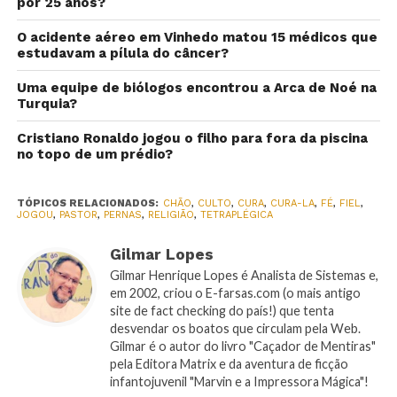
por 25 anos?
O acidente aéreo em Vinhedo matou 15 médicos que
estudavam a pílula do câncer?
Uma equipe de biólogos encontrou a Arca de Noé na
Turquia?
Cristiano Ronaldo jogou o filho para fora da piscina
no topo de um prédio?
TÓPICOS RELACIONADOS:
CHÃO
,
CULTO
,
CURA
,
CURA-LA
,
FÉ
,
FIEL
,
JOGOU
,
PASTOR
,
PERNAS
,
RELIGIÃO
,
TETRAPLÉGICA
Gilmar Lopes
Gilmar Henrique Lopes é Analista de Sistemas e,
em 2002, criou o E-farsas.com (o mais antigo
site de fact checking do país!) que tenta
desvendar os boatos que circulam pela Web.
Gilmar é o autor do livro "Caçador de Mentiras"
pela Editora Matrix e da aventura de ficção
infantojuvenil "Marvin e a Impressora Mágica"!