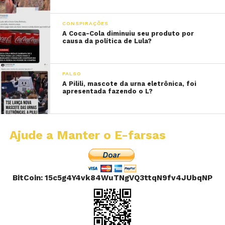
CONSPIRAÇÕES
A Coca-Cola diminuiu seu produto por
causa da política de Lula?
FALSO
A Pilili, mascote da urna eletrônica, foi
apresentada fazendo o L?
Ajude a Manter o E-farsas
BitCoin: 15c5g4Y4vk84WuTNgVQ3ttqN9fv4JUbqNP