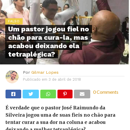
FALSO
Um pastor jogou fiel no
chão para cura-la, mas
acabou deixando ela
tetraplégica?
Por
Gilmar Lopes
Publicado em
3 de abril de 2018
0 Comments
É verdade que o pastor José Raimundo da
Silveira jogou uma de suas fieis no chão para
tentar curar a sua dor na coluna e acabou
deixando a mulher tetraplégica?