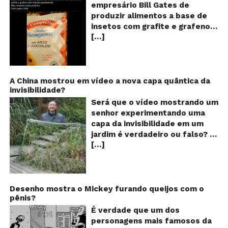
se
empresário Bill Gates de
d
produzir alimentos a base de
sa
insetos com grafite e grafeno
c
[…]
com o objetivo de reduzir a
in
gr
população! Será verdade?
e
Vídeos e textos com
gr
acusações começaram a se
espalhar nas redes sociais na
A China mostrou em vídeo a nova capa quântica da
invisibilidade?
segunda quinzena de agosto de
2024 e afirmam que as
Será que o vídeo mostrando um
empresas do milionário norte-
senhor experimentando uma
americano Bill Gates estariam
capa da invisibilidade em um
fabricando alimentos a base de
jardim é verdadeiro ou falso? O
insetos, e contaminados com
[…]
vídeo surgiu nas redes sociais e
grafite e grafeno. Venenos que
em diversos sites e blogs na
ajudaria a dar prosseguimento
segunda semana de dezembro
de um “plano global” da
de 2017 e rapidamente ganhou
redução populacional. O alerta
centenas de milhares de
Desenho mostra o Mickey furando queijos com o
também explica que o selo com
pênis?
curtidas e de
o desenho de um sapo denuncia
compartilhamentos. Nele
É verdade que um dos
esse tipo de produto, que deve
podemos ver um senhor
personagens mais famosos da