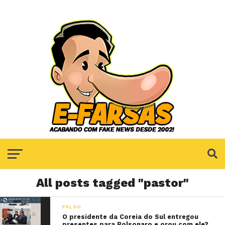
All posts tagged "pastor"
FALSO
O presidente da Coreia do Sul entregou
presentes para Bolsonaro e orou com ele?