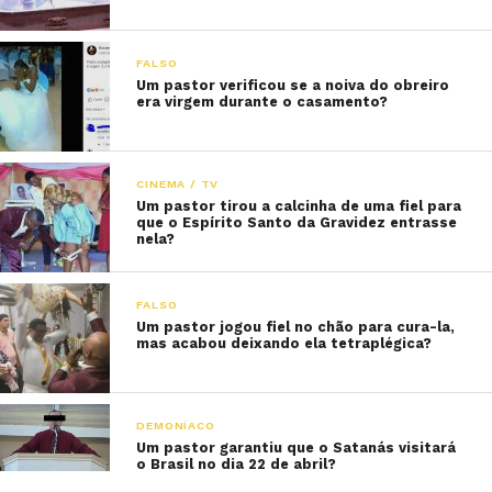
FALSO
Um pastor verificou se a noiva do obreiro
era virgem durante o casamento?
CINEMA / TV
Um pastor tirou a calcinha de uma fiel para
que o Espírito Santo da Gravidez entrasse
nela?
FALSO
Um pastor jogou fiel no chão para cura-la,
mas acabou deixando ela tetraplégica?
DEMONÍACO
Um pastor garantiu que o Satanás visitará
o Brasil no dia 22 de abril?