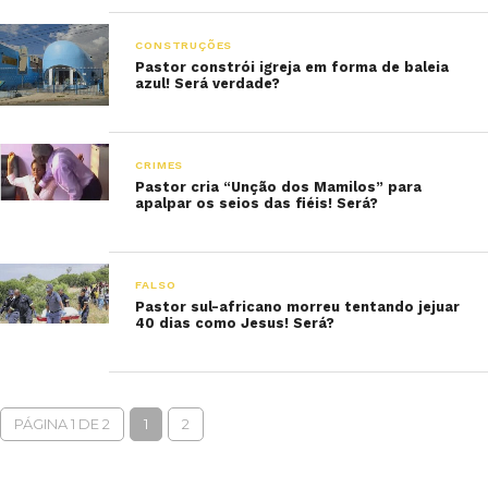
CONSTRUÇÕES
Pastor constrói igreja em forma de baleia
azul! Será verdade?
CRIMES
Pastor cria “Unção dos Mamilos” para
apalpar os seios das fiéis! Será?
FALSO
Pastor sul-africano morreu tentando jejuar
40 dias como Jesus! Será?
PÁGINA 1 DE 2
1
2