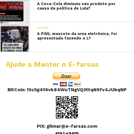
A Coca-Cola diminuiu seu produto por
causa da política de Lula?
FALSO
A Pilili, mascote da urna eletrônica, foi
apresentada fazendo o L?
Ajude a Manter o E-farsas
BitCoin: 15c5g4Y4vk84WuTNgVQ3ttqN9fv4JUbqNP
PIX: gilmar@e-farsas.com