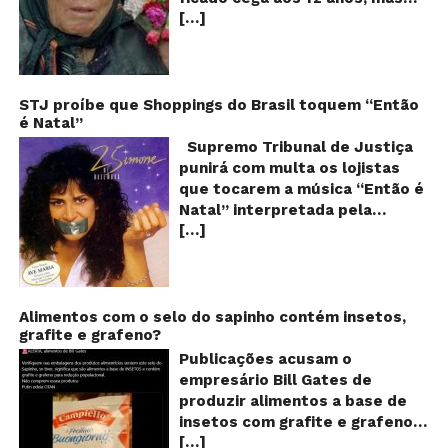
pr
[…]
teria previsto o fim a
o
fu
humanidade! Será verdade?
Se
Baba Vanga, a mulher que
previu o fim do mundo e do
nosso futuro, morreu em 1996
STJ proíbe que Shoppings do Brasil toquem “Então
é Natal”
aos 90 anos de idade, e teria
sido uma das grandes videntes
Supremo Tribunal de Justiça
do século XX. De acordo com
punirá com multa os lojistas
inúmeros textos que circulam a
que tocarem a música “Então é
seu respeito, Baba Vanga teria
Natal” interpretada pela
previsto a morte de Stalin além
[…]
cantora Simone! Será? De
de fazer incontáveis previsões
acordo com notícia publicada
terríveis para toda a
em diversos sites e blogs (e
humanidade. O texto que
amplamente divulgada nas
acompanha as fotos dessa
redes sociais), uma das
Alimentos com o selo do sapinho contém insetos,
vidente lista uma série de
grafite e grafeno?
canções mais populares do
previsões atribuídas a ela, que
Natal brasileiro estaria proibida
Publicações acusam o
vão até o ano 5.079 – quando,
de ser executada nos
empresário Bill Gates de
segundo suas previsões, o
Shoppings do país. Mas será
produzir alimentos a base de
mundo irá acabar! Vanga teria
que essa notícia é real ou mais
insetos com grafite e grafeno
previsto a Primeira Guerra
uma farsa da internet?
[…]
com o objetivo de reduzir a