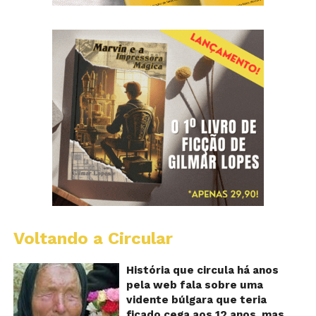
Voltando a Circular
B
Va
A
História que circula há anos
vi
pela web fala sobre uma
ce
vidente búlgara que teria
q
ficado cega aos 12 anos, mas