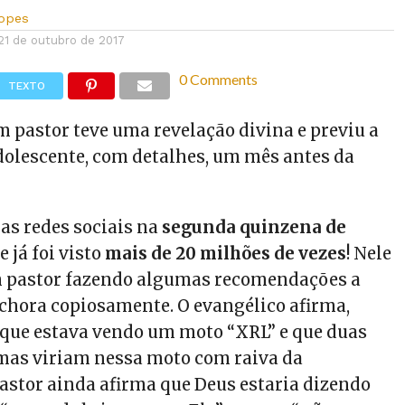
Lopes
21 de outubro de 2017
0 Comments
TEXTO
m pastor teve uma revelação divina e previu a
olescente, com detalhes, um mês antes da
nas redes sociais na
segunda quinzena de
e já foi visto
mais de 20 milhões de vezes
! Nele
 pastor fazendo algumas recomendações a
chora copiosamente. O evangélico afirma,
, que estava vendo um moto “XRL” e que duas
mas viriam nessa moto com raiva da
pastor ainda afirma que Deus estaria dizendo