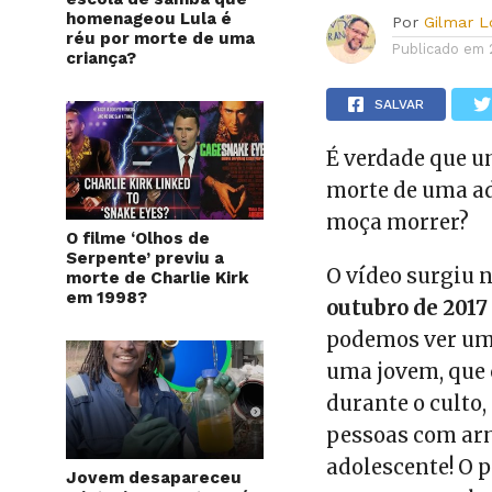
homenageou Lula é
Por
Gilmar 
réu por morte de uma
Publicado em
criança?
SALVAR
É verdade que u
morte de uma ad
moça morrer?
O filme ‘Olhos de
Serpente’ previu a
O vídeo surgiu 
morte de Charlie Kirk
em 1998?
outubro de 2017
podemos ver um
uma jovem, que 
durante o culto
pessoas com ar
adolescente! O 
Jovem desapareceu