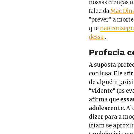
nossas crenças o
falecida
Mãe Din
“prever” a mort
que
não consegu
dessa
…
Profecia 
A suposta profec
confusa: Ele af
de alguém próxi
“vidente” (os e
afirma que
essa
adolescente
. A
dizer para a mo
iriam se aproxi