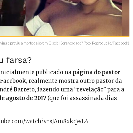
ivina e previu a morte da jovem Gisele! Será verdade? (foto: Reprodução/Facebook)
u farsa?
 inicialmente publicado na
página do pastor
Facebook, realmente mostra outro pastor da
ndré Barreto, fazendo uma “revelação” para a
de agosto de 2017
(que foi assassinada dias
utube.com/watch?v=sJAm8xkqWL4