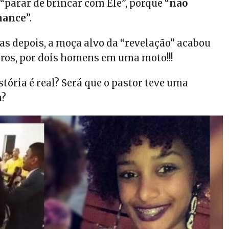
 “parar de brincar com Ele”, porque “
não
chance
”.
as depois, a moça alvo da “revelação” acabou
iros, por dois homens em uma moto!!!
stória é real? Será que o pastor teve uma
a?