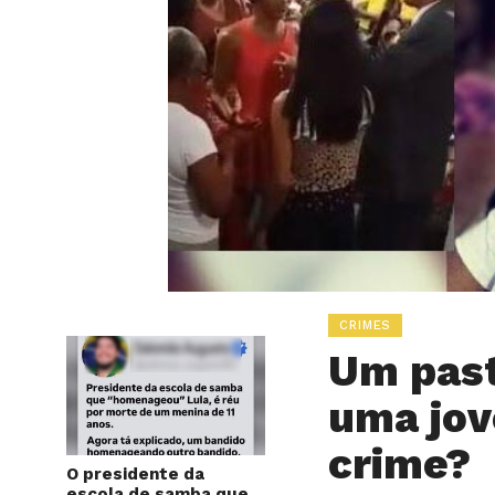
CRIMES
Um past
uma jo
crime?
O presidente da
escola de samba que