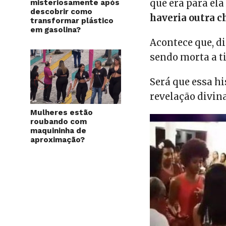
que era para ela
misteriosamente após
descobrir como
haveria outra 
transformar plástico
em gasolina?
Acontece que, di
sendo morta a t
Será que essa hi
revelação divin
Mulheres estão
roubando com
maquininha de
aproximação?