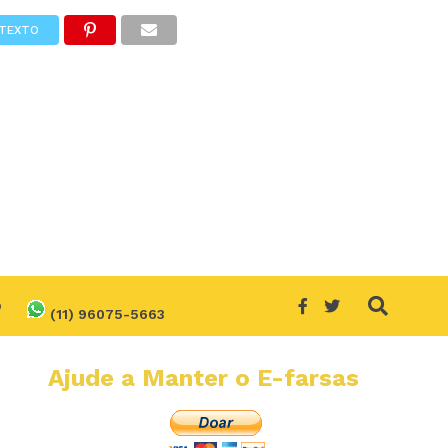
TEXTO
O
(11) 96075-5663
Ajude a Manter o E-farsas