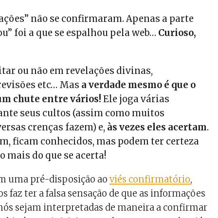
lações” não se confirmaram. Apenas a parte
ou” foi a que se espalhou pela web…
Curioso,
itar ou não em revelações divinas,
previsões etc… Mas
a verdade mesmo é que o
um chute entre vários!
Ele joga várias
ante seus cultos (assim como muitos
versas crenças fazem) e,
às vezes eles acertam
.
m, ficam conhecidos, mas podem ter certeza
o mais do que se acerta!
em uma pré-disposição ao
viés confirmatório
,
 faz ter a falsa sensação de que as informações
nós sejam interpretadas de maneira a confirmar