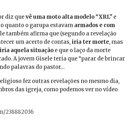
or diz que
vê uma moto alta modelo “XRL”
e
oto quanto o garupa estavam
armados e com
Ele também afirma que (segundo a revelação
ntecer um acerto de contas,
iria ter morte
, mas
ria aquela situação
e que o laço da morte
ado. A jovem Gisele teria que “parar de brincar
ndo palavras do pastor…
religioso fez outras revelações no mesmo dia,
bros das igreja, como podemos ver no vídeo
om/238882036