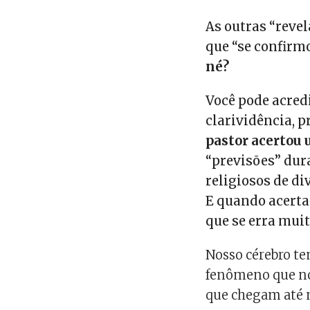
As outras “reve
que “se confirm
né?
Você pode acred
clarividência, 
pastor acertou 
“previsões” dur
religiosos de di
E quando acerta
que se erra muit
Nosso cérebro t
fenômeno que nos
que chegam até 