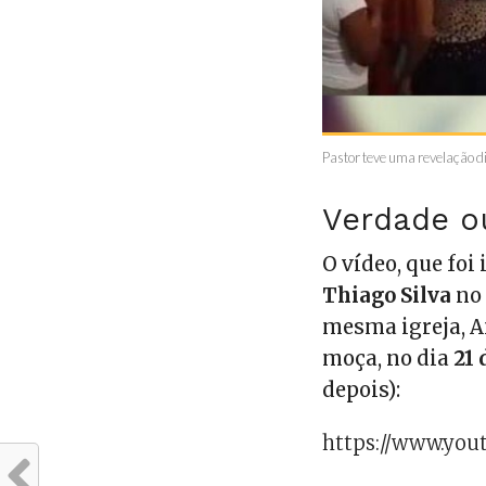
Pastor teve uma revelação d
Verdade o
O vídeo, que foi
Thiago Silva
no 
mesma igreja, A
moça, no dia
21 
depois):
https://www.yo