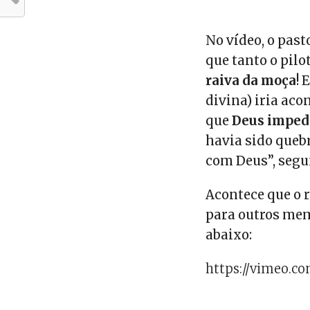
No vídeo, o past
que tanto o pil
raiva da moça
! 
divina) iria aco
que
Deus impedi
havia sido quebr
com Deus”, segu
Acontece que o 
para outros mem
abaixo:
https://vimeo.c