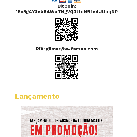
BitCoin:
15c5g4Y4vk84WuTNgVQ3ttqN9fv4JUbqNP
PIX: gilmar@e-farsas.com
Lançamento