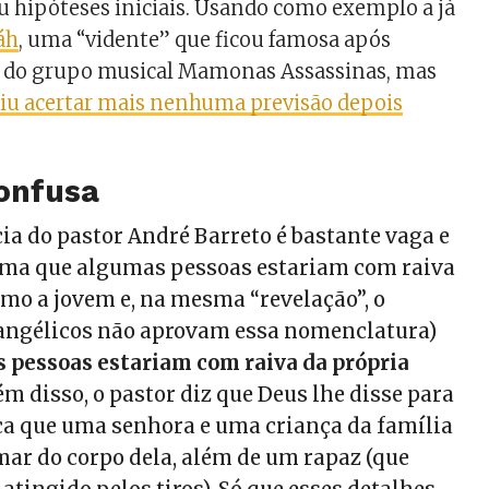
u hipóteses iniciais. Usando como exemplo a já
áh
, uma “vidente” que ficou famosa após
e do grupo musical Mamonas Assassinas, mas
iu acertar mais nenhuma previsão depois
confusa
ia do pastor André Barreto é bastante vaga e
irma que algumas pessoas estariam com raiva
mo a jovem e, na mesma “revelação”, o
vangélicos não aprovam essa nomenclatura)
s pessoas estariam com raiva da própria
lém disso, o pastor diz que Deus lhe disse para
ça que uma senhora e uma criança da família
mar do corpo dela, além de um rapaz (que