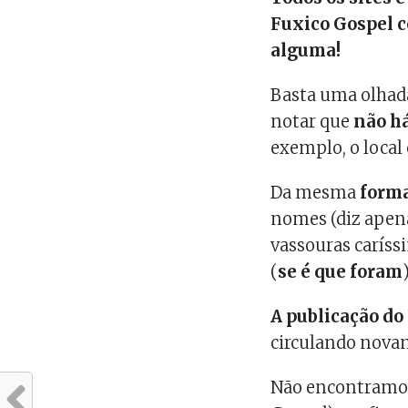
Fuxico Gospel co
alguma!
Basta uma olha
notar que
não há
exemplo, o local
Da mesma
forma
nomes (diz apen
vassouras caríss
(
se é que foram
)
A publicação do
circulando nova
Não encontramos