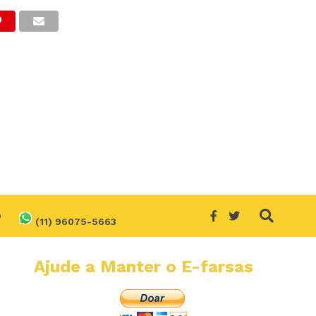
O
(11) 96075-5663
Ajude a Manter o E-farsas