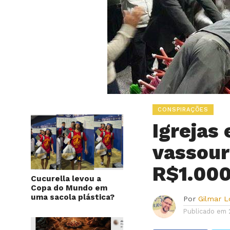
CONSPIRAÇÕES
Igrejas
vassour
R$1.00
Cucurella levou a
Copa do Mundo em
uma sacola plástica?
Por
Gilmar 
Publicado em