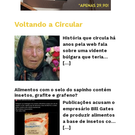
Voltando a Circular
Baba
Vanga:
A
História que circula há
vidente
anos pela web fala
cega
sobre uma vidente
que
búlgara que teria
previu
[…]
ficado cega aos 12
o
futuro!
anos, mas teria
Será?
previsto o fim a
humanidade! Será
verdade? Baba Vanga,
Alimentos com o selo do sapinho contém
a mulher que previu o
insetos, grafite e grafeno?
fim do mundo e do
Publicações acusam o
nosso futuro, morreu
empresário Bill Gates
em 1996 aos 90 anos
de produzir alimentos
de idade, e teria sido
a base de insetos com
uma das grandes
[…]
grafite e grafeno com
videntes do século XX.
o objetivo de reduzir a