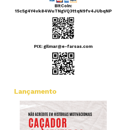
BitCoin:
15c5g4Y4vk84WuTNgVQ3ttqN9fv4JUbqNP
PIX: gilmar@e-farsas.com
Lançamento