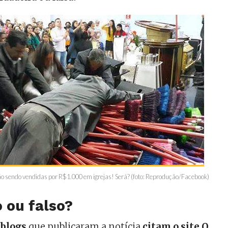
o sendo vendidas por R$1.000 em igrejas! Será? (foto: Reprodução/Facebook)
 ou falso?
 blogs
que publicaram a notícia
citam o site O