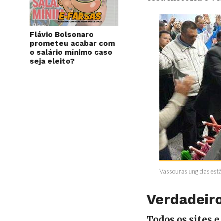
Flávio Bolsonaro
prometeu acabar com
o salário mínimo caso
seja eleito?
Vassouras ungidas estã
Verdadeiro
Todos os sites e