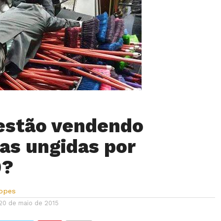
 estão vendendo
as ungidas por
0?
Lopes
20 de maio de 2015