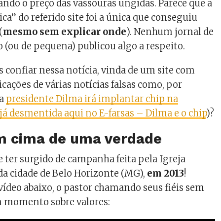
ndo o preço das vassouras ungidas. Parece que a
ica” do referido site foi a única que conseguiu
(
mesmo sem explicar onde
). Nenhum jornal de
o (ou de pequena) publicou algo a respeito.
 confiar nessa notícia, vinda de um site com
icações de várias notícias falsas como, por
 a
presidente Dilma irá implantar chip na
já desmentida aqui no E-farsas – Dilma e o chip
)?
m cima de uma verdade
e ter surgido de campanha feita pela Igreja
 da cidade de Belo Horizonte (MG),
em 2013
!
ídeo abaixo, o pastor chamando seus fiéis sem
 momento sobre valores: