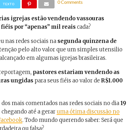
0 Comments
TEXTO
rias igrejas estão vendendo vassouras
fiéis por “apenas” mil reais
cada?
eu nas redes sociais na
segunda quinzena de
tenção pelo alto valor que um simples utensilio
 alcançado em algumas igrejas brasileiras.
 reportagem,
pastores estariam vendendo as
uras ungidas
para seus fiéis ao valor de
R$1.000
 dos mais comentados nas redes sociais no dia
19
, chegando até a gerar
uma ótima discussão no
Facebook
. Todo mundo querendo saber: Será que
erdadeira ou falsa?