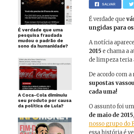
SALVAR
É verdade que
vá
ungidas para os 
É verdade que uma
pesquisa fraudada
mudou o padrão de
A notícia aparec
sono da humanidade?
2015
e chama a a
de limpeza teria
De acordo com a
supostas vasso
cada uma!
A Coca-Cola diminuiu
seu produto por causa
O assunto foi um
da política de Lula?
de maio de 2015
nosso grupo do 
essa história é v