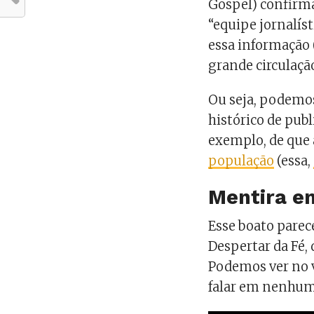
Gospel) confirma
“equipe jornalíst
essa informação 
grande circulaçã
Ou seja, podemos
histórico de publ
exemplo, de que
população
(essa,
Mentira e
Esse boato parec
Despertar da Fé,
Podemos ver no v
falar em nenhum