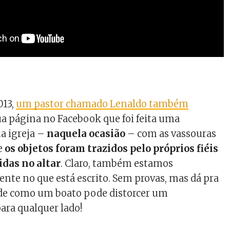
013,
um pastor chamado Lenaldo também
a página no Facebook que foi feita uma
a igreja –
naquela ocasião
– com as vassouras
e
os objetos foram trazidos pelo próprios fiéis
das no altar
. Claro, também estamos
nte no que está escrito. Sem provas, mas dá pra
 de como um boato pode distorcer um
ara qualquer lado!